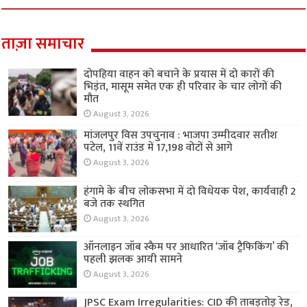
ताज़ा समाचार
दोपहिया वाहन को बचाने के प्रयास में दो कारों की
भिड़ंत, मासूम समेत एक ही परिवार के चार लोगों की
मौत
August 3, 2026
मांजलपुर विस उपचुनाव : भाजपा उम्मीदवार सतीश
पटेल, 11वें राउंड में 17,198 वोटों से आगे
August 3, 2026
हंगामे के बीच लोकसभा में दो विधेयक पेश, कार्यवाही 2
बजे तक स्थगित
August 3, 2026
ऑनलाइन जॉब स्कैम पर आधारित ‘जॉब ट्रैफिकिंग’ की
पहली झलक आयी सामने
August 3, 2026
JPSC Exam Irregularities: CID की ताबड़तोड़ रेड,