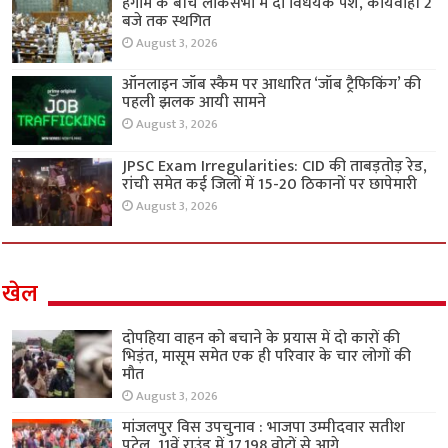
हंगामे के बीच लोकसभा में दो विधेयक पेश, कार्यवाही 2
बजे तक स्थगित
August 3, 2026
ऑनलाइन जॉब स्कैम पर आधारित ‘जॉब ट्रैफिकिंग’ की
पहली झलक आयी सामने
August 3, 2026
JPSC Exam Irregularities: CID की ताबड़तोड़ रेड,
रांची समेत कई जिलों में 15-20 ठिकानों पर छापेमारी
August 3, 2026
खेल
दोपहिया वाहन को बचाने के प्रयास में दो कारों की
भिड़ंत, मासूम समेत एक ही परिवार के चार लोगों की
मौत
August 3, 2026
मांजलपुर विस उपचुनाव : भाजपा उम्मीदवार सतीश
पटेल, 11वें राउंड में 17,198 वोटों से आगे