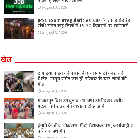
पहली झलक आयी सामने
August 3, 2026
JPSC Exam Irregularities: CID की ताबड़तोड़ रेड,
रांची समेत कई जिलों में 15-20 ठिकानों पर छापेमारी
August 3, 2026
खेल
दोपहिया वाहन को बचाने के प्रयास में दो कारों की
भिड़ंत, मासूम समेत एक ही परिवार के चार लोगों की
मौत
August 3, 2026
मांजलपुर विस उपचुनाव : भाजपा उम्मीदवार सतीश
पटेल, 11वें राउंड में 17,198 वोटों से आगे
August 3, 2026
हंगामे के बीच लोकसभा में दो विधेयक पेश, कार्यवाही 2
बजे तक स्थगित