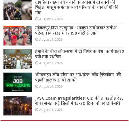
दोपहिया वाहन को बचाने के प्रयास में दो कारों की
भिड़ंत, मासूम समेत एक ही परिवार के चार लोगों की
मौत
August 3, 2026
मांजलपुर विस उपचुनाव : भाजपा उम्मीदवार सतीश
पटेल, 11वें राउंड में 17,198 वोटों से आगे
August 3, 2026
हंगामे के बीच लोकसभा में दो विधेयक पेश, कार्यवाही 2
बजे तक स्थगित
August 3, 2026
ऑनलाइन जॉब स्कैम पर आधारित ‘जॉब ट्रैफिकिंग’ की
पहली झलक आयी सामने
August 3, 2026
JPSC Exam Irregularities: CID की ताबड़तोड़ रेड,
रांची समेत कई जिलों में 15-20 ठिकानों पर छापेमारी
August 3, 2026