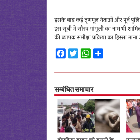
इसके बाद कई तृणमूल नेताओं और पूर्व पुलि
इस सूची में सौरव गांगुली का नाम भी शामिल
की व्यापक समीक्षा प्रक्रिया का हिस्सा
Fa
T
W
S
ce
wi
h
h
b
tt
at
ar
o
er
sA
e
o
p
सम्बंधित समाचार
k
p