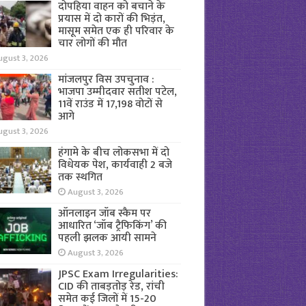
दोपहिया वाहन को बचाने के
प्रयास में दो कारों की भिड़ंत,
मासूम समेत एक ही परिवार के
चार लोगों की मौत
ugust 3, 2026
मांजलपुर विस उपचुनाव :
भाजपा उम्मीदवार सतीश पटेल,
11वें राउंड में 17,198 वोटों से
आगे
ugust 3, 2026
हंगामे के बीच लोकसभा में दो
विधेयक पेश, कार्यवाही 2 बजे
तक स्थगित
August 3, 2026
ऑनलाइन जॉब स्कैम पर
आधारित ‘जॉब ट्रैफिकिंग’ की
पहली झलक आयी सामने
August 3, 2026
JPSC Exam Irregularities:
CID की ताबड़तोड़ रेड, रांची
समेत कई जिलों में 15-20