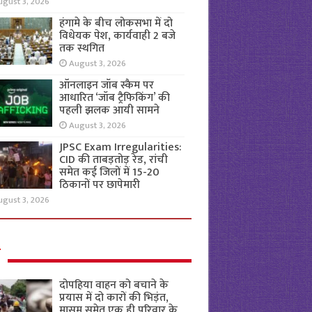
ugust 3, 2026
हंगामे के बीच लोकसभा में दो
विधेयक पेश, कार्यवाही 2 बजे
तक स्थगित
August 3, 2026
ऑनलाइन जॉब स्कैम पर
आधारित ‘जॉब ट्रैफिकिंग’ की
पहली झलक आयी सामने
August 3, 2026
JPSC Exam Irregularities:
CID की ताबड़तोड़ रेड, रांची
समेत कई जिलों में 15-20
ठिकानों पर छापेमारी
ugust 3, 2026
ल
दोपहिया वाहन को बचाने के
प्रयास में दो कारों की भिड़ंत,
मासूम समेत एक ही परिवार के