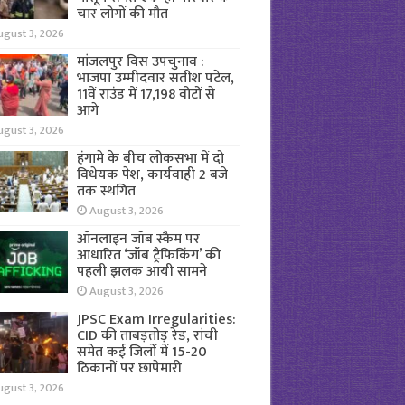
चार लोगों की मौत
ugust 3, 2026
मांजलपुर विस उपचुनाव :
भाजपा उम्मीदवार सतीश पटेल,
11वें राउंड में 17,198 वोटों से
आगे
ugust 3, 2026
हंगामे के बीच लोकसभा में दो
विधेयक पेश, कार्यवाही 2 बजे
तक स्थगित
August 3, 2026
ऑनलाइन जॉब स्कैम पर
आधारित ‘जॉब ट्रैफिकिंग’ की
पहली झलक आयी सामने
August 3, 2026
JPSC Exam Irregularities:
CID की ताबड़तोड़ रेड, रांची
समेत कई जिलों में 15-20
ठिकानों पर छापेमारी
ugust 3, 2026