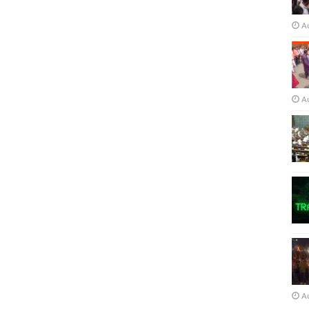
A
A
A