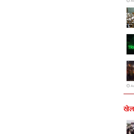
A
A
खे