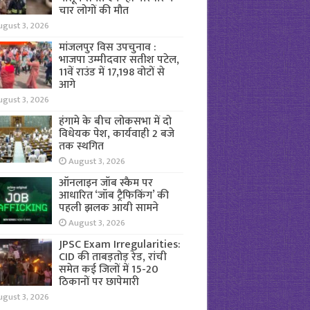
चार लोगों की मौत
ugust 3, 2026
मांजलपुर विस उपचुनाव :
भाजपा उम्मीदवार सतीश पटेल,
11वें राउंड में 17,198 वोटों से
आगे
ugust 3, 2026
हंगामे के बीच लोकसभा में दो
विधेयक पेश, कार्यवाही 2 बजे
तक स्थगित
August 3, 2026
ऑनलाइन जॉब स्कैम पर
आधारित ‘जॉब ट्रैफिकिंग’ की
पहली झलक आयी सामने
August 3, 2026
JPSC Exam Irregularities:
CID की ताबड़तोड़ रेड, रांची
समेत कई जिलों में 15-20
ठिकानों पर छापेमारी
ugust 3, 2026