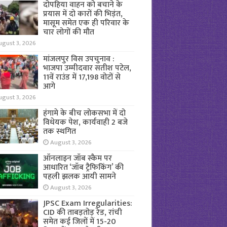
दोपहिया वाहन को बचाने के
प्रयास में दो कारों की भिड़ंत,
मासूम समेत एक ही परिवार के
चार लोगों की मौत
ugust 3, 2026
मांजलपुर विस उपचुनाव :
भाजपा उम्मीदवार सतीश पटेल,
11वें राउंड में 17,198 वोटों से
आगे
ugust 3, 2026
हंगामे के बीच लोकसभा में दो
विधेयक पेश, कार्यवाही 2 बजे
तक स्थगित
August 3, 2026
ऑनलाइन जॉब स्कैम पर
आधारित ‘जॉब ट्रैफिकिंग’ की
पहली झलक आयी सामने
August 3, 2026
JPSC Exam Irregularities:
CID की ताबड़तोड़ रेड, रांची
समेत कई जिलों में 15-20