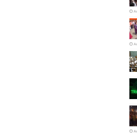
A
A
A