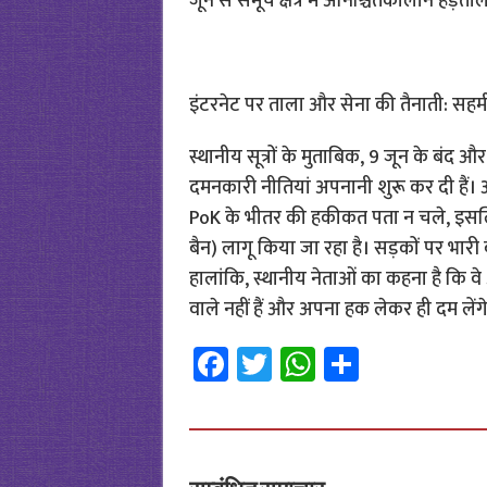
जून से समूचे क्षेत्र में अनिश्चितकालीन हड
इंटरनेट पर ताला और सेना की तैनाती: सहमी
स्थानीय सूत्रों के मुताबिक, 9 जून के बंद
दमनकारी नीतियां अपनानी शुरू कर दी हैं।
PoK के भीतर की हकीकत पता न चले, इसलि
बैन) लागू किया जा रहा है। सड़कों पर भारी ब
हालांकि, स्थानीय नेताओं का कहना है कि व
वाले नहीं हैं और अपना हक लेकर ही दम लेंग
Fa
T
W
S
ce
wi
h
h
b
tt
at
ar
o
er
sA
e