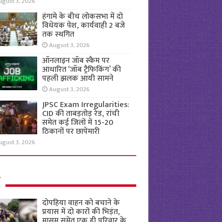
ugust 3, 2026
हंगामे के बीच लोकसभा में दो
विधेयक पेश, कार्यवाही 2 बजे
तक स्थगित
August 3, 2026
ऑनलाइन जॉब स्कैम पर
आधारित ‘जॉब ट्रैफिकिंग’ की
पहली झलक आयी सामने
August 3, 2026
JPSC Exam Irregularities:
CID की ताबड़तोड़ रेड, रांची
समेत कई जिलों में 15-20
ठिकानों पर छापेमारी
ugust 3, 2026
ल
दोपहिया वाहन को बचाने के
प्रयास में दो कारों की भिड़ंत,
मासूम समेत एक ही परिवार के