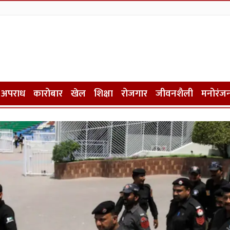
अपराध
कारोबार
खेल
शिक्षा
रोजगार
जीवनशैली
मनोरंज