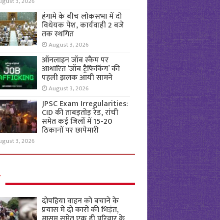
ugust 3, 2026
हंगामे के बीच लोकसभा में दो
विधेयक पेश, कार्यवाही 2 बजे
तक स्थगित
August 3, 2026
ऑनलाइन जॉब स्कैम पर
आधारित ‘जॉब ट्रैफिकिंग’ की
पहली झलक आयी सामने
August 3, 2026
JPSC Exam Irregularities:
CID की ताबड़तोड़ रेड, रांची
समेत कई जिलों में 15-20
ठिकानों पर छापेमारी
ugust 3, 2026
ल
दोपहिया वाहन को बचाने के
प्रयास में दो कारों की भिड़ंत,
मासूम समेत एक ही परिवार के