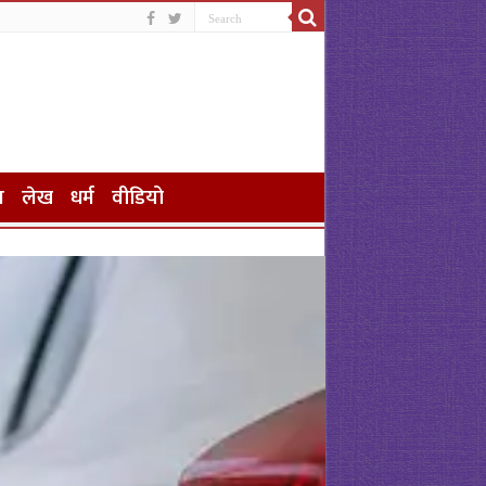
न
लेख
धर्म
वीडियो