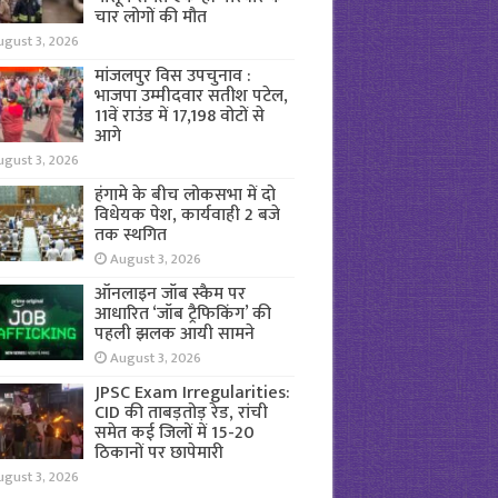
चार लोगों की मौत
ugust 3, 2026
मांजलपुर विस उपचुनाव :
भाजपा उम्मीदवार सतीश पटेल,
11वें राउंड में 17,198 वोटों से
आगे
ugust 3, 2026
हंगामे के बीच लोकसभा में दो
विधेयक पेश, कार्यवाही 2 बजे
तक स्थगित
August 3, 2026
ऑनलाइन जॉब स्कैम पर
आधारित ‘जॉब ट्रैफिकिंग’ की
पहली झलक आयी सामने
August 3, 2026
JPSC Exam Irregularities:
CID की ताबड़तोड़ रेड, रांची
समेत कई जिलों में 15-20
ठिकानों पर छापेमारी
ugust 3, 2026