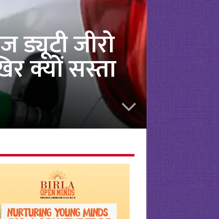
इज ड्यूटी जीरो
 क्यों सस्ता