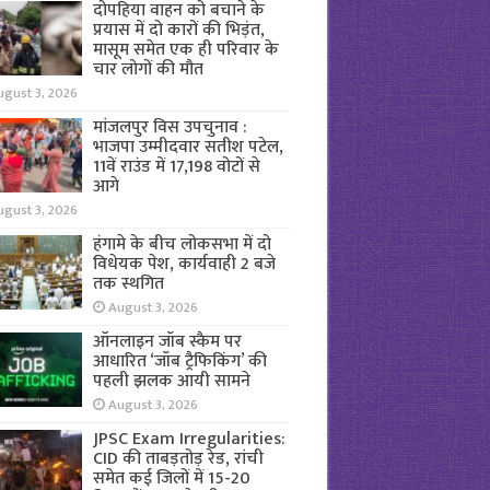
दोपहिया वाहन को बचाने के
प्रयास में दो कारों की भिड़ंत,
मासूम समेत एक ही परिवार के
चार लोगों की मौत
ugust 3, 2026
मांजलपुर विस उपचुनाव :
भाजपा उम्मीदवार सतीश पटेल,
11वें राउंड में 17,198 वोटों से
आगे
ugust 3, 2026
हंगामे के बीच लोकसभा में दो
विधेयक पेश, कार्यवाही 2 बजे
तक स्थगित
August 3, 2026
ऑनलाइन जॉब स्कैम पर
आधारित ‘जॉब ट्रैफिकिंग’ की
पहली झलक आयी सामने
August 3, 2026
JPSC Exam Irregularities:
CID की ताबड़तोड़ रेड, रांची
समेत कई जिलों में 15-20