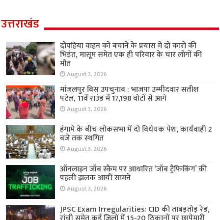
उत्तराखंड
दोपहिया वाहन को बचाने के प्रयास में दो कारों की
भिड़ंत, मासूम समेत एक ही परिवार के चार लोगों की
मौत
August 3, 2026
मांजलपुर विस उपचुनाव : भाजपा उम्मीदवार सतीश
पटेल, 11वें राउंड में 17,198 वोटों से आगे
August 3, 2026
हंगामे के बीच लोकसभा में दो विधेयक पेश, कार्यवाही 2
बजे तक स्थगित
August 3, 2026
ऑनलाइन जॉब स्कैम पर आधारित ‘जॉब ट्रैफिकिंग’ की
पहली झलक आयी सामने
August 3, 2026
JPSC Exam Irregularities: CID की ताबड़तोड़ रेड,
रांची समेत कई जिलों में 15-20 ठिकानों पर छापेमारी