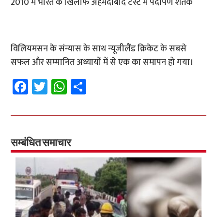
2010 में भारत के खिलाफ अहमदाबाद टेस्ट में पदार्पण शतक
विलियमसन के संन्यास के साथ न्यूजीलैंड क्रिकेट के सबसे
सफल और सम्मानित अध्यायों में से एक का समापन हो गया।
Fa
T
W
S
ce
wi
h
h
b
tt
at
ar
o
er
sA
e
o
p
सम्बंधित समाचार
k
p