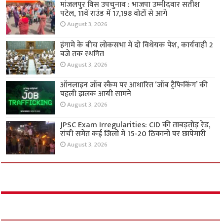
मांजलपुर विस उपचुनाव : भाजपा उम्मीदवार सतीश
पटेल, 11वें राउंड में 17,198 वोटों से आगे
August 3, 2026
हंगामे के बीच लोकसभा में दो विधेयक पेश, कार्यवाही 2
बजे तक स्थगित
August 3, 2026
ऑनलाइन जॉब स्कैम पर आधारित ‘जॉब ट्रैफिकिंग’ की
पहली झलक आयी सामने
August 3, 2026
JPSC Exam Irregularities: CID की ताबड़तोड़ रेड,
रांची समेत कई जिलों में 15-20 ठिकानों पर छापेमारी
August 3, 2026