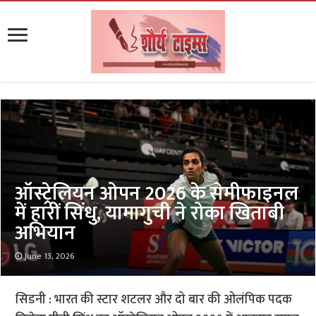
ऑस्ट्रेलियन ओपन 2026 के सेमीफाइनल
में हारीं सिंधु, यामागुची ने रोका खिताबी
अभियान
June 13, 2026
सिडनी : भारत की स्टार शटलर और दो बार की ओलंपिक पदक