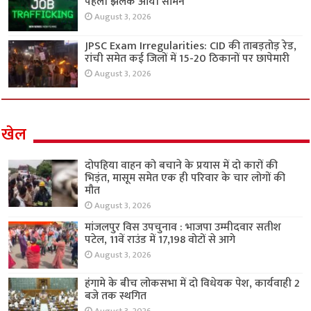
पहली झलक आयी सामने
August 3, 2026
JPSC Exam Irregularities: CID की ताबड़तोड़ रेड,
रांची समेत कई जिलों में 15-20 ठिकानों पर छापेमारी
August 3, 2026
खेल
दोपहिया वाहन को बचाने के प्रयास में दो कारों की
भिड़ंत, मासूम समेत एक ही परिवार के चार लोगों की
मौत
August 3, 2026
मांजलपुर विस उपचुनाव : भाजपा उम्मीदवार सतीश
पटेल, 11वें राउंड में 17,198 वोटों से आगे
August 3, 2026
हंगामे के बीच लोकसभा में दो विधेयक पेश, कार्यवाही 2
बजे तक स्थगित