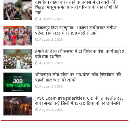
दोपहिया वाहन को बचाने के प्रयास में दो कारों की
भिड़ंत, मासूम समेत एक ही परिवार के चार लोगों की
मौत
August 3, 2026
मांजलपुर विस उपचुनाव : भाजपा उम्मीदवार सतीश
पटेल, 11वें राउंड में 17,198 वोटों से आगे
August 3, 2026
हंगामे के बीच लोकसभा में दो विधेयक पेश, कार्यवाही 2
बजे तक स्थगित
August 3, 2026
ऑनलाइन जॉब स्कैम पर आधारित ‘जॉब ट्रैफिकिंग’ की
पहली झलक आयी सामने
August 3, 2026
JPSC Exam Irregularities: CID की ताबड़तोड़ रेड,
रांची समेत कई जिलों में 15-20 ठिकानों पर छापेमारी
August 3, 2026