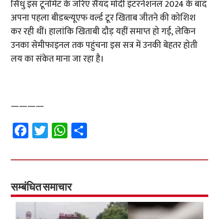
सिंधु इस टूर्नामेंट के जरिए सैयद मोदी इंटरनेशनल 2024 के बाद
अपना पहला बीडब्ल्यूएफ वर्ल्ड टूर खिताब जीतने की कोशिश
कर रही थीं। हालांकि खिताबी दौड़ यहीं समाप्त हो गई, लेकिन
उनका सेमीफाइनल तक पहुंचना इस सत्र में उनकी बेहतर होती
लय का संकेत माना जा रहा है।
————
Fa
T
W
S
ce
wi
h
h
b
tt
at
ar
o
er
sA
e
o
p
सम्बंधित समाचार
k
p