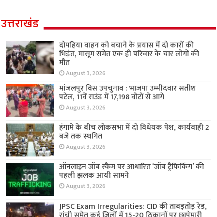
उत्तराखंड
दोपहिया वाहन को बचाने के प्रयास में दो कारों की
भिड़ंत, मासूम समेत एक ही परिवार के चार लोगों की
मौत
August 3, 2026
मांजलपुर विस उपचुनाव : भाजपा उम्मीदवार सतीश
पटेल, 11वें राउंड में 17,198 वोटों से आगे
August 3, 2026
हंगामे के बीच लोकसभा में दो विधेयक पेश, कार्यवाही 2
बजे तक स्थगित
August 3, 2026
ऑनलाइन जॉब स्कैम पर आधारित ‘जॉब ट्रैफिकिंग’ की
पहली झलक आयी सामने
August 3, 2026
JPSC Exam Irregularities: CID की ताबड़तोड़ रेड,
रांची समेत कई जिलों में 15-20 ठिकानों पर छापेमारी