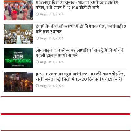
मांजलपुर विस उपचुनाव : भाजपा उम्मीदवार सतीश
पटेल, 11वें राउंड में 17,198 वोटों से आगे
August 3, 2026
हंगामे के बीच लोकसभा में दो विधेयक पेश, कार्यवाही 2
बजे तक स्थगित
August 3, 2026
ऑनलाइन जॉब स्कैम पर आधारित ‘जॉब ट्रैफिकिंग’ की
पहली झलक आयी सामने
August 3, 2026
JPSC Exam Irregularities: CID की ताबड़तोड़ रेड,
रांची समेत कई जिलों में 15-20 ठिकानों पर छापेमारी
August 3, 2026