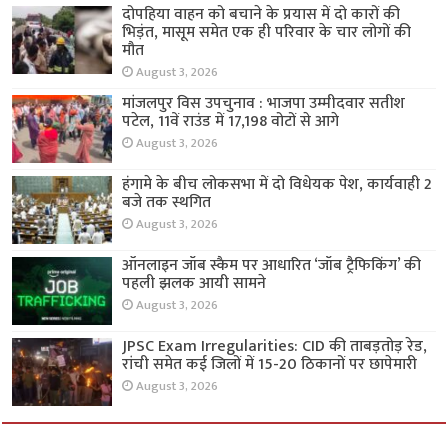
दोपहिया वाहन को बचाने के प्रयास में दो कारों की
भिड़ंत, मासूम समेत एक ही परिवार के चार लोगों की
मौत
August 3, 2026
मांजलपुर विस उपचुनाव : भाजपा उम्मीदवार सतीश
पटेल, 11वें राउंड में 17,198 वोटों से आगे
August 3, 2026
हंगामे के बीच लोकसभा में दो विधेयक पेश, कार्यवाही 2
बजे तक स्थगित
August 3, 2026
ऑनलाइन जॉब स्कैम पर आधारित ‘जॉब ट्रैफिकिंग’ की
पहली झलक आयी सामने
August 3, 2026
JPSC Exam Irregularities: CID की ताबड़तोड़ रेड,
रांची समेत कई जिलों में 15-20 ठिकानों पर छापेमारी
August 3, 2026