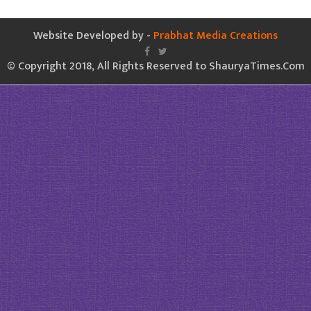
Website Developed by -
Prabhat Media Creations
© Copyright 2018, All Rights Reserved to ShauryaTimes.Com