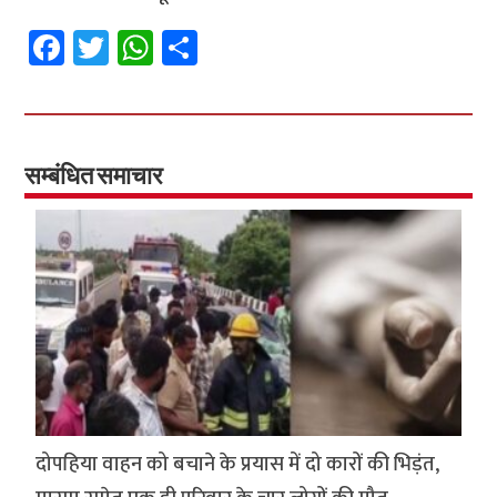
Fa
T
W
S
ce
wi
h
h
b
tt
at
ar
o
er
sA
e
o
p
सम्बंधित समाचार
k
p
दोपहिया वाहन को बचाने के प्रयास में दो कारों की भिड़ंत,