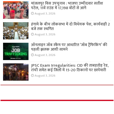
मांजलपुर विस उपचुनाव : भाजपा उम्मीदवार सतीश
पटेल, 11वें राउंड में 17,198 वोटों से आगे
August 3, 2026
हंगामे के बीच लोकसभा में दो विधेयक पेश, कार्यवाही 2
बजे तक स्थगित
August 3, 2026
ऑनलाइन जॉब स्कैम पर आधारित ‘जॉब ट्रैफिकिंग’ की
पहली झलक आयी सामने
August 3, 2026
JPSC Exam Irregularities: CID की ताबड़तोड़ रेड,
रांची समेत कई जिलों में 15-20 ठिकानों पर छापेमारी
August 3, 2026