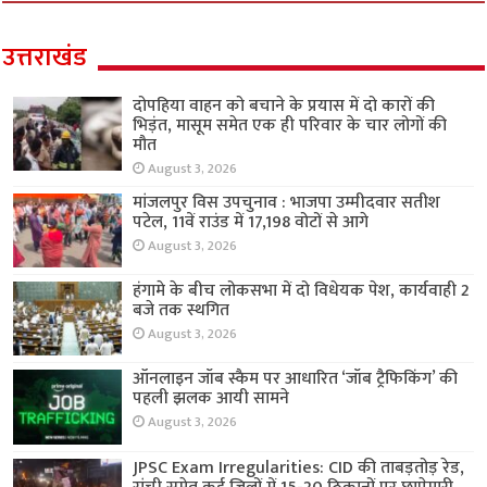
उत्तराखंड
दोपहिया वाहन को बचाने के प्रयास में दो कारों की
भिड़ंत, मासूम समेत एक ही परिवार के चार लोगों की
मौत
August 3, 2026
मांजलपुर विस उपचुनाव : भाजपा उम्मीदवार सतीश
पटेल, 11वें राउंड में 17,198 वोटों से आगे
August 3, 2026
हंगामे के बीच लोकसभा में दो विधेयक पेश, कार्यवाही 2
बजे तक स्थगित
August 3, 2026
ऑनलाइन जॉब स्कैम पर आधारित ‘जॉब ट्रैफिकिंग’ की
पहली झलक आयी सामने
August 3, 2026
JPSC Exam Irregularities: CID की ताबड़तोड़ रेड,