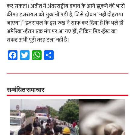
कर सकता। अतीत में अंतरराष्ट्रीय दबाव के आगे झुकने की भारी
कीमत इजरायल को चुकानी पड़ी है, जिसे दोबारा नहीं दोहराया
जाएगा।” इजरायल के इस रुख ने साफ कर दिया है कि भले ही
अमेरिका-ईरान एक मंच पर आ गए हों, लेकिन मिड-ईस्ट का
संकट अभी पूरी तरह टला नहीं है।
Fa
T
W
S
ce
wi
h
h
b
tt
at
ar
o
er
sA
e
o
p
सम्बंधित समाचार
k
p