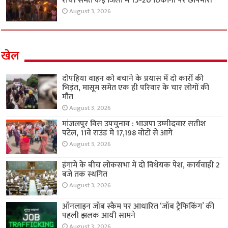
रांची समेत कई जिलों में 15-20 ठिकानों पर छापेमारी
August 3, 2026
खेल
दोपहिया वाहन को बचाने के प्रयास में दो कारों की
भिड़ंत, मासूम समेत एक ही परिवार के चार लोगों की
मौत
August 3, 2026
मांजलपुर विस उपचुनाव : भाजपा उम्मीदवार सतीश
पटेल, 11वें राउंड में 17,198 वोटों से आगे
August 3, 2026
हंगामे के बीच लोकसभा में दो विधेयक पेश, कार्यवाही 2
बजे तक स्थगित
August 3, 2026
ऑनलाइन जॉब स्कैम पर आधारित ‘जॉब ट्रैफिकिंग’ की
पहली झलक आयी सामने
August 3, 2026