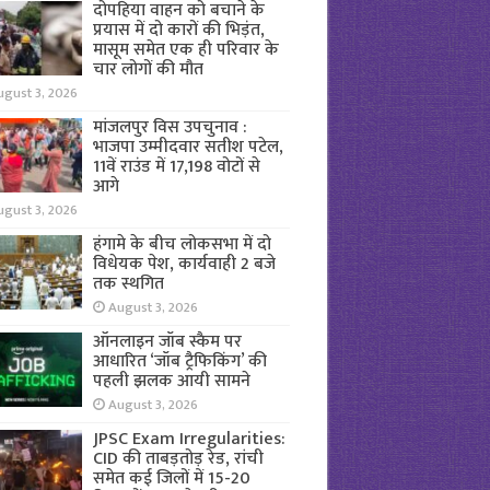
दोपहिया वाहन को बचाने के
प्रयास में दो कारों की भिड़ंत,
मासूम समेत एक ही परिवार के
चार लोगों की मौत
ugust 3, 2026
मांजलपुर विस उपचुनाव :
भाजपा उम्मीदवार सतीश पटेल,
11वें राउंड में 17,198 वोटों से
आगे
ugust 3, 2026
हंगामे के बीच लोकसभा में दो
विधेयक पेश, कार्यवाही 2 बजे
तक स्थगित
August 3, 2026
ऑनलाइन जॉब स्कैम पर
आधारित ‘जॉब ट्रैफिकिंग’ की
पहली झलक आयी सामने
August 3, 2026
JPSC Exam Irregularities:
CID की ताबड़तोड़ रेड, रांची
समेत कई जिलों में 15-20