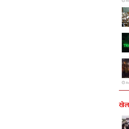
A
A
खे