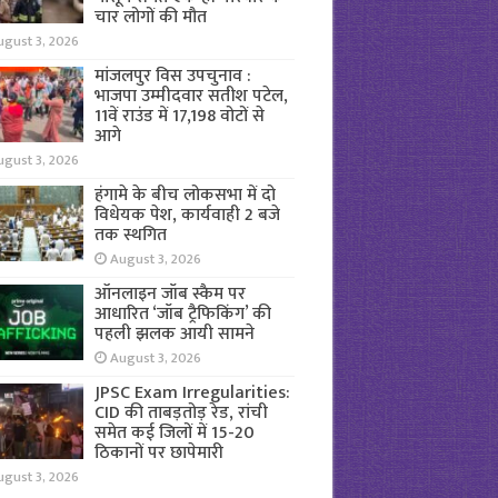
चार लोगों की मौत
ugust 3, 2026
मांजलपुर विस उपचुनाव :
भाजपा उम्मीदवार सतीश पटेल,
11वें राउंड में 17,198 वोटों से
आगे
ugust 3, 2026
हंगामे के बीच लोकसभा में दो
विधेयक पेश, कार्यवाही 2 बजे
तक स्थगित
August 3, 2026
ऑनलाइन जॉब स्कैम पर
आधारित ‘जॉब ट्रैफिकिंग’ की
पहली झलक आयी सामने
August 3, 2026
JPSC Exam Irregularities:
CID की ताबड़तोड़ रेड, रांची
समेत कई जिलों में 15-20
ठिकानों पर छापेमारी
ugust 3, 2026