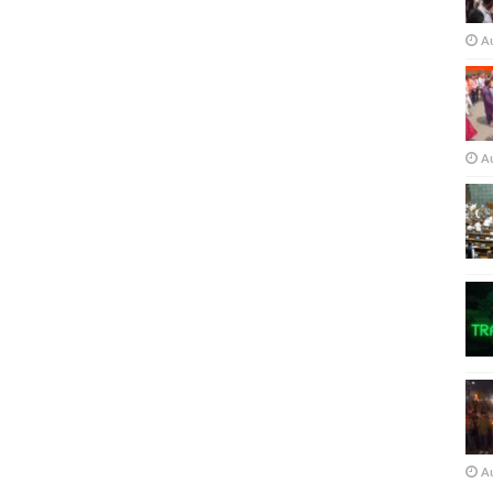
A
A
A