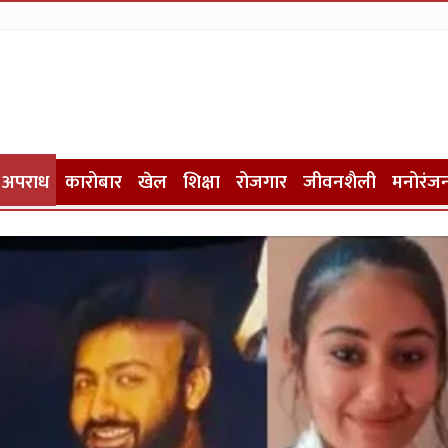
अपराध
कारोबार
खेल
शिक्षा
रोजगार
जीवनशैली
मनोरंज