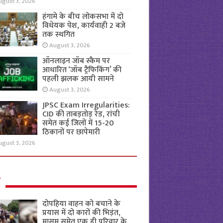
ugust 3, 2026
हंगामे के बीच लोकसभा में दो
विधेयक पेश, कार्यवाही 2 बजे
तक स्थगित
August 3, 2026
ऑनलाइन जॉब स्कैम पर
आधारित ‘जॉब ट्रैफिकिंग’ की
पहली झलक आयी सामने
August 3, 2026
JPSC Exam Irregularities:
CID की ताबड़तोड़ रेड, रांची
समेत कई जिलों में 15-20
ठिकानों पर छापेमारी
ugust 3, 2026
ल
दोपहिया वाहन को बचाने के
प्रयास में दो कारों की भिड़ंत,
मासूम समेत एक ही परिवार के