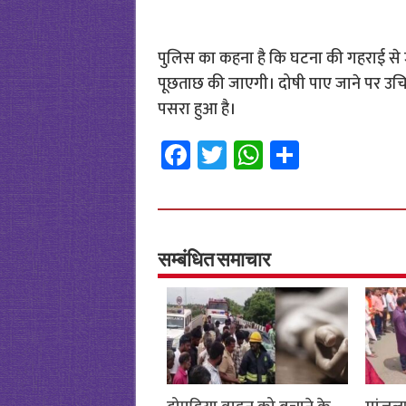
पुलिस का कहना है कि घटना की गहराई से 
पूछताछ की जाएगी। दोषी पाए जाने पर उचित
पसरा हुआ है।
Fa
T
W
S
ce
wi
h
h
b
tt
at
ar
o
er
sA
e
o
p
सम्बंधित समाचार
k
p