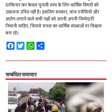
दरकिनार कर केवल चुनावी लाभ के लिए धार्मिक विषयों को
उछालना उचित नहीं है। इसलिए सरकार, जांच एजेंसियों और
आरोप लगाने वाले सभी पक्षों को अपनी-अपनी जिम्मेदारी
निभानी चाहिए, जिससे जनता का धार्मिक संस्थाओं पर विश्वास
बना रहे।
Fa
T
W
S
ce
wi
h
h
b
tt
at
ar
o
er
sA
e
o
p
सम्बंधित समाचार
k
p