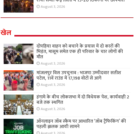
रांची समेत कई जिलों में 15-20 ठिकानों पर छापेमारी
August 3, 2026
खेल
दोपहिया वाहन को बचाने के प्रयास में दो कारों की
भिड़ंत, मासूम समेत एक ही परिवार के चार लोगों की
मौत
August 3, 2026
मांजलपुर विस उपचुनाव : भाजपा उम्मीदवार सतीश
पटेल, 11वें राउंड में 17,198 वोटों से आगे
August 3, 2026
हंगामे के बीच लोकसभा में दो विधेयक पेश, कार्यवाही 2
बजे तक स्थगित
August 3, 2026
ऑनलाइन जॉब स्कैम पर आधारित ‘जॉब ट्रैफिकिंग’ की
पहली झलक आयी सामने
August 3, 2026