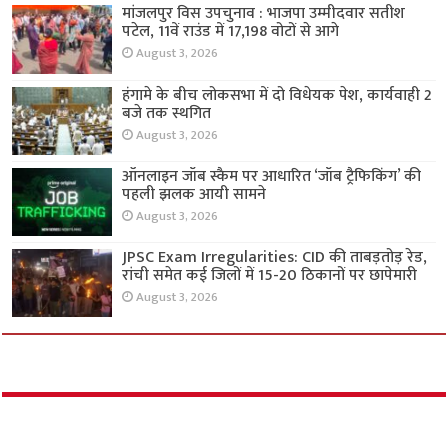
मांजलपुर विस उपचुनाव : भाजपा उम्मीदवार सतीश
पटेल, 11वें राउंड में 17,198 वोटों से आगे
August 3, 2026
हंगामे के बीच लोकसभा में दो विधेयक पेश, कार्यवाही 2
बजे तक स्थगित
August 3, 2026
ऑनलाइन जॉब स्कैम पर आधारित ‘जॉब ट्रैफिकिंग’ की
पहली झलक आयी सामने
August 3, 2026
JPSC Exam Irregularities: CID की ताबड़तोड़ रेड,
रांची समेत कई जिलों में 15-20 ठिकानों पर छापेमारी
August 3, 2026