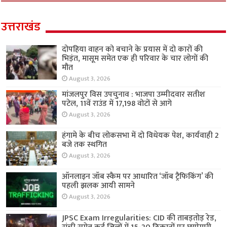
उत्तराखंड
दोपहिया वाहन को बचाने के प्रयास में दो कारों की
भिड़ंत, मासूम समेत एक ही परिवार के चार लोगों की
मौत
August 3, 2026
मांजलपुर विस उपचुनाव : भाजपा उम्मीदवार सतीश
पटेल, 11वें राउंड में 17,198 वोटों से आगे
August 3, 2026
हंगामे के बीच लोकसभा में दो विधेयक पेश, कार्यवाही 2
बजे तक स्थगित
August 3, 2026
ऑनलाइन जॉब स्कैम पर आधारित ‘जॉब ट्रैफिकिंग’ की
पहली झलक आयी सामने
August 3, 2026
JPSC Exam Irregularities: CID की ताबड़तोड़ रेड,