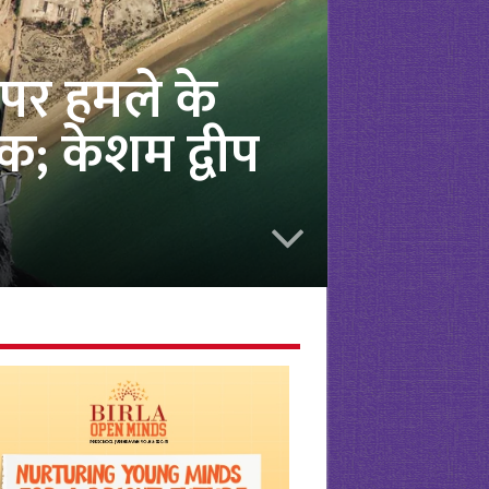
 पर हमले के
क; केशम द्वीप