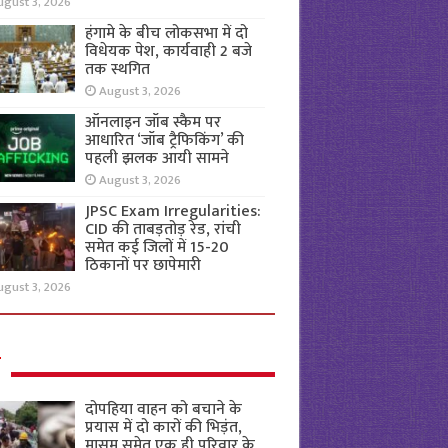
ugust 3, 2026
हंगामे के बीच लोकसभा में दो
विधेयक पेश, कार्यवाही 2 बजे
तक स्थगित
August 3, 2026
ऑनलाइन जॉब स्कैम पर
आधारित ‘जॉब ट्रैफिकिंग’ की
पहली झलक आयी सामने
August 3, 2026
JPSC Exam Irregularities:
CID की ताबड़तोड़ रेड, रांची
समेत कई जिलों में 15-20
ठिकानों पर छापेमारी
ugust 3, 2026
ल
दोपहिया वाहन को बचाने के
प्रयास में दो कारों की भिड़ंत,
मासूम समेत एक ही परिवार के