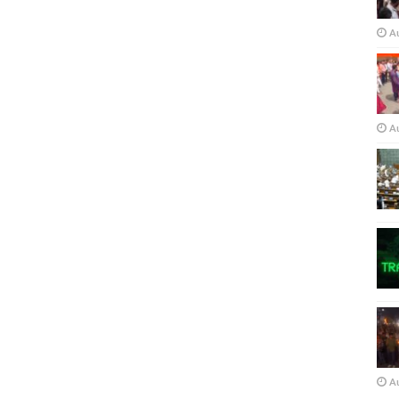
A
A
A