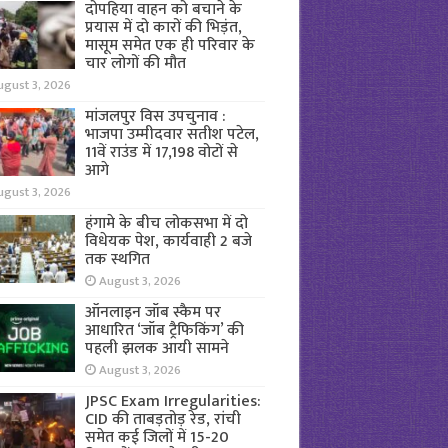
दोपहिया वाहन को बचाने के
प्रयास में दो कारों की भिड़ंत,
मासूम समेत एक ही परिवार के
चार लोगों की मौत
ugust 3, 2026
मांजलपुर विस उपचुनाव :
भाजपा उम्मीदवार सतीश पटेल,
11वें राउंड में 17,198 वोटों से
आगे
ugust 3, 2026
हंगामे के बीच लोकसभा में दो
विधेयक पेश, कार्यवाही 2 बजे
तक स्थगित
August 3, 2026
ऑनलाइन जॉब स्कैम पर
आधारित ‘जॉब ट्रैफिकिंग’ की
पहली झलक आयी सामने
August 3, 2026
JPSC Exam Irregularities:
CID की ताबड़तोड़ रेड, रांची
समेत कई जिलों में 15-20