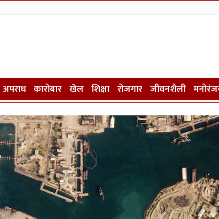
अपराध
कारोबार
खेल
शिक्षा
रोजगार
जीवनशैली
मनोरंज