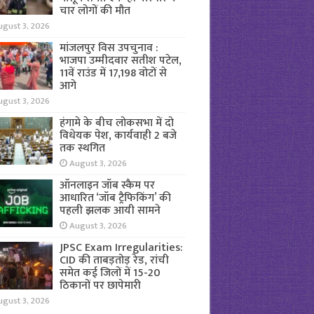
चार लोगों की मौत
ugust 3, 2026
मांजलपुर विस उपचुनाव :
भाजपा उम्मीदवार सतीश पटेल,
11वें राउंड में 17,198 वोटों से
आगे
ugust 3, 2026
हंगामे के बीच लोकसभा में दो
विधेयक पेश, कार्यवाही 2 बजे
तक स्थगित
August 3, 2026
ऑनलाइन जॉब स्कैम पर
आधारित ‘जॉब ट्रैफिकिंग’ की
पहली झलक आयी सामने
August 3, 2026
JPSC Exam Irregularities:
CID की ताबड़तोड़ रेड, रांची
समेत कई जिलों में 15-20
ठिकानों पर छापेमारी
ugust 3, 2026