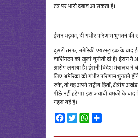
तंत्र पर भारी दबाव आ सकता है।
ईरान भड़का, दी गंभीर परिणाम भुगतने की
दूसरी तरफ, अमेरिकी एयरस्ट्राइक के बाद ईर
वाशिंगटन को खुली चुनौती दी है। ईरान ने अमे
आरोप लगाया है। ईरानी विदेश मंत्रालय न
लिए अमेरिका को गंभीर परिणाम भुगतने होंगे
रुके, तो वह अपने राष्ट्रीय हितों, क्षेत्रीय अ
पीछे नहीं हटेगा। इस जवाबी धमकी के बाद मिडिल
गहरा गई है।
Fa
T
W
S
ce
wi
h
h
b
tt
at
ar