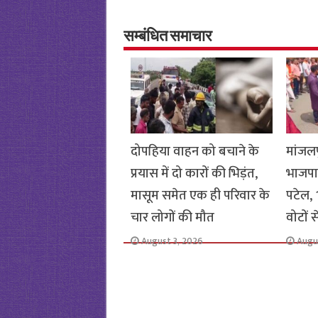
o
er
sA
e
o
p
सम्बंधित समाचार
k
p
दोपहिया वाहन को बचाने के
मांजलप
प्रयास में दो कारों की भिड़ंत,
भाजपा
मासूम समेत एक ही परिवार के
पटेल, 1
चार लोगों की मौत
वोटों 
August 3, 2026
Augu