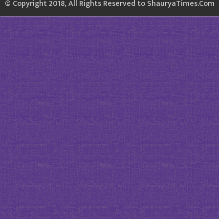
© Copyright 2018, All Rights Reserved to ShauryaTimes.Com