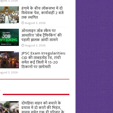
ugust 3, 2026
हंगामे के बीच लोकसभा में दो
विधेयक पेश, कार्यवाही 2 बजे
तक स्थगित
August 3, 2026
ऑनलाइन जॉब स्कैम पर
आधारित ‘जॉब ट्रैफिकिंग’ की
पहली झलक आयी सामने
August 3, 2026
JPSC Exam Irregularities:
CID की ताबड़तोड़ रेड, रांची
समेत कई जिलों में 15-20
ठिकानों पर छापेमारी
ugust 3, 2026
ल
दोपहिया वाहन को बचाने के
प्रयास में दो कारों की भिड़ंत,
मासूम समेत एक ही परिवार के