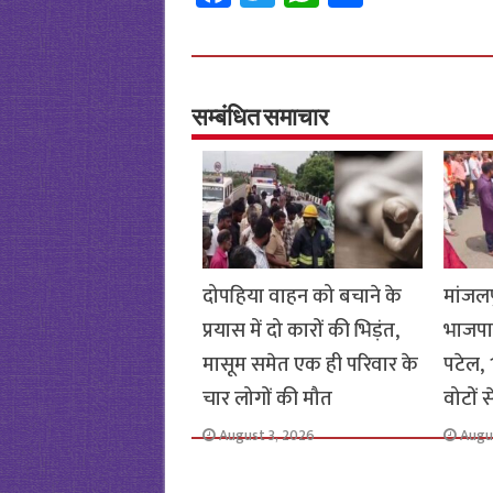
ce
wi
h
h
b
tt
at
ar
o
er
sA
e
o
p
सम्बंधित समाचार
k
p
दोपहिया वाहन को बचाने के
मांजलप
प्रयास में दो कारों की भिड़ंत,
भाजपा
मासूम समेत एक ही परिवार के
पटेल, 1
चार लोगों की मौत
वोटों 
August 3, 2026
Augu