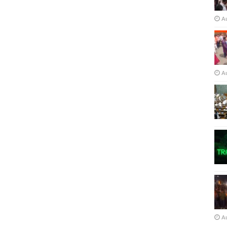
A
A
A