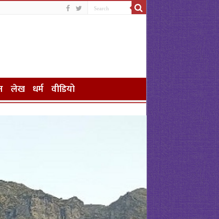
न
लेख
धर्म
वीडियो