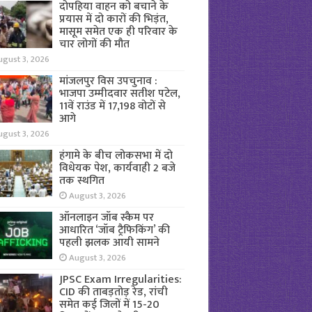
दोपहिया वाहन को बचाने के
प्रयास में दो कारों की भिड़ंत,
मासूम समेत एक ही परिवार के
चार लोगों की मौत
ugust 3, 2026
मांजलपुर विस उपचुनाव :
भाजपा उम्मीदवार सतीश पटेल,
11वें राउंड में 17,198 वोटों से
आगे
ugust 3, 2026
हंगामे के बीच लोकसभा में दो
विधेयक पेश, कार्यवाही 2 बजे
तक स्थगित
August 3, 2026
ऑनलाइन जॉब स्कैम पर
आधारित ‘जॉब ट्रैफिकिंग’ की
पहली झलक आयी सामने
August 3, 2026
JPSC Exam Irregularities:
CID की ताबड़तोड़ रेड, रांची
समेत कई जिलों में 15-20