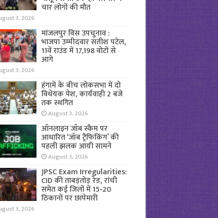
चार लोगों की मौत
ugust 3, 2026
मांजलपुर विस उपचुनाव :
भाजपा उम्मीदवार सतीश पटेल,
11वें राउंड में 17,198 वोटों से
आगे
ugust 3, 2026
हंगामे के बीच लोकसभा में दो
विधेयक पेश, कार्यवाही 2 बजे
तक स्थगित
August 3, 2026
ऑनलाइन जॉब स्कैम पर
आधारित ‘जॉब ट्रैफिकिंग’ की
पहली झलक आयी सामने
August 3, 2026
JPSC Exam Irregularities:
CID की ताबड़तोड़ रेड, रांची
समेत कई जिलों में 15-20
ठिकानों पर छापेमारी
ugust 3, 2026