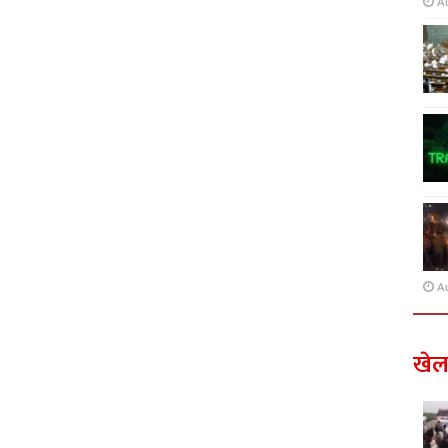
A
A
खे