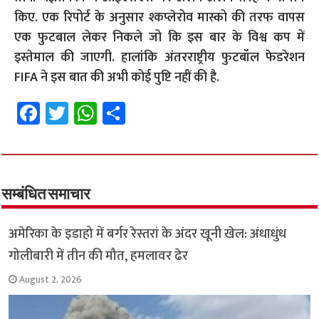
किए.
एक रिपोर्ट के अनुसार श्कप्लेरोव मास्को की तरफ वापस
एक फुटबाल लेकर निकले जो कि इस बार के विश्व कप में
इस्तेमाल की जाएगी. हालांकि अंतरराष्ट्रीय फुटबॉल फेडरेशन
FIFA ने इस बात की अभी कोई पुष्टि नहीं की है.
Fa
T
W
S
ce
wi
h
h
b
tt
at
ar
o
er
sA
e
o
p
सम्बंधित समाचार
k
p
अमेरिका के इडाहो में बर्गर रेस्तरां के अंदर खूनी खेल: अंधाधुंध
गोलीबारी में तीन की मौत, हमलावर ढेर
August 2, 2026