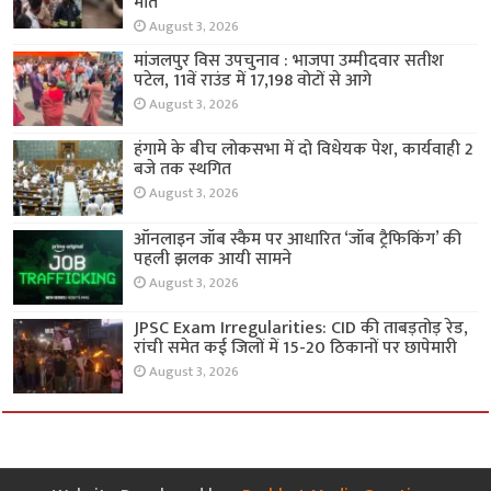
मौत
August 3, 2026
मांजलपुर विस उपचुनाव : भाजपा उम्मीदवार सतीश
पटेल, 11वें राउंड में 17,198 वोटों से आगे
August 3, 2026
हंगामे के बीच लोकसभा में दो विधेयक पेश, कार्यवाही 2
बजे तक स्थगित
August 3, 2026
ऑनलाइन जॉब स्कैम पर आधारित ‘जॉब ट्रैफिकिंग’ की
पहली झलक आयी सामने
August 3, 2026
JPSC Exam Irregularities: CID की ताबड़तोड़ रेड,
रांची समेत कई जिलों में 15-20 ठिकानों पर छापेमारी
August 3, 2026