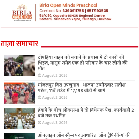
ताज़ा समाचार
दोपहिया वाहन को बचाने के प्रयास में दो कारों की
भिड़ंत, मासूम समेत एक ही परिवार के चार लोगों की
मौत
August 3, 2026
मांजलपुर विस उपचुनाव : भाजपा उम्मीदवार सतीश
पटेल, 11वें राउंड में 17,198 वोटों से आगे
August 3, 2026
हंगामे के बीच लोकसभा में दो विधेयक पेश, कार्यवाही 2
बजे तक स्थगित
August 3, 2026
ऑनलाइन जॉब स्कैम पर आधारित ‘जॉब ट्रैफिकिंग’ की