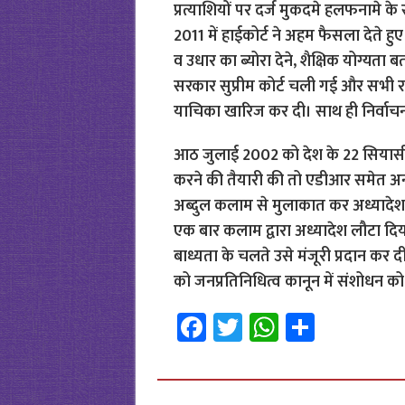
प्रत्याशियों पर दर्ज मुकदमे हलफनामे के
2011 में हाईकोर्ट ने अहम फैसला देते हुए 
व उधार का ब्योरा देने, शैक्षिक योग्यता 
सरकार सुप्रीम कोर्ट चली गई और सभी रा
याचिका खारिज कर दी। साथ ही निर्वाचन 
आठ जुलाई 2002 को देश के 22 सियासी द
करने की तैयारी की तो एडीआर समेत अन्य 
अब्दुल कलाम से मुलाकात कर अध्यादेश
एक बार कलाम द्वारा अध्यादेश लौटा दिया
बाध्यता के चलते उसे मंजूरी प्रदान कर 
को जनप्रतिनिधित्व कानून में संशोधन 
Fa
T
W
S
ce
wi
h
h
b
tt
at
ar