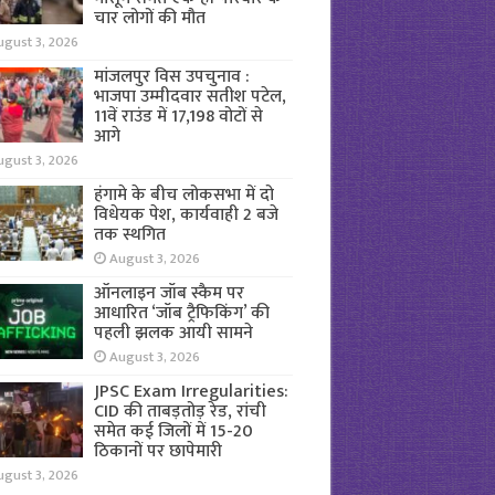
चार लोगों की मौत
ugust 3, 2026
मांजलपुर विस उपचुनाव :
भाजपा उम्मीदवार सतीश पटेल,
11वें राउंड में 17,198 वोटों से
आगे
ugust 3, 2026
हंगामे के बीच लोकसभा में दो
विधेयक पेश, कार्यवाही 2 बजे
तक स्थगित
August 3, 2026
ऑनलाइन जॉब स्कैम पर
आधारित ‘जॉब ट्रैफिकिंग’ की
पहली झलक आयी सामने
August 3, 2026
JPSC Exam Irregularities:
CID की ताबड़तोड़ रेड, रांची
समेत कई जिलों में 15-20
ठिकानों पर छापेमारी
ugust 3, 2026