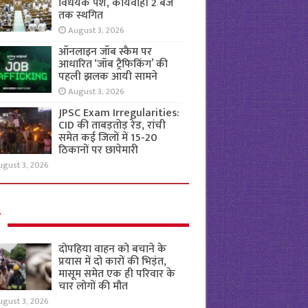
विधेयक पेश, कार्यवाही 2 बजे
तक स्थगित
August 3, 2026
ऑनलाइन जॉब स्कैम पर
आधारित ‘जॉब ट्रैफिकिंग’ की
पहली झलक आयी सामने
August 3, 2026
JPSC Exam Irregularities:
CID की ताबड़तोड़ रेड, रांची
समेत कई जिलों में 15-20
ठिकानों पर छापेमारी
ugust 3, 2026
ल
दोपहिया वाहन को बचाने के
प्रयास में दो कारों की भिड़ंत,
मासूम समेत एक ही परिवार के
चार लोगों की मौत
ugust 3, 2026