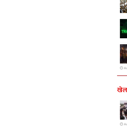
A
खे
A