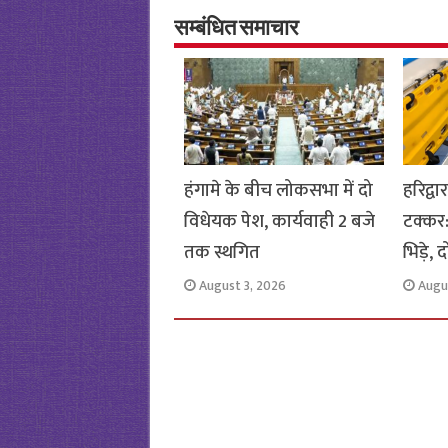
o
er
sA
e
o
p
सम्बंधित समाचार
k
p
हंगामे के बीच लोकसभा में दो
हरिद्व
विधेयक पेश, कार्यवाही 2 बजे
टक्कर
तक स्थगित
भिड़े,
August 3, 2026
Augu