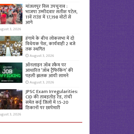
मांजलपुर विस उपचुनाव :
भाजपा उम्मीदवार सतीश पटेल,
11वें राउंड में 17,198 वोटों से
आगे
ugust 3, 2026
हंगामे के बीच लोकसभा में दो
विधेयक पेश, कार्यवाही 2 बजे
तक स्थगित
August 3, 2026
ऑनलाइन जॉब स्कैम पर
आधारित ‘जॉब ट्रैफिकिंग’ की
पहली झलक आयी सामने
August 3, 2026
JPSC Exam Irregularities:
CID की ताबड़तोड़ रेड, रांची
समेत कई जिलों में 15-20
ठिकानों पर छापेमारी
ugust 3, 2026