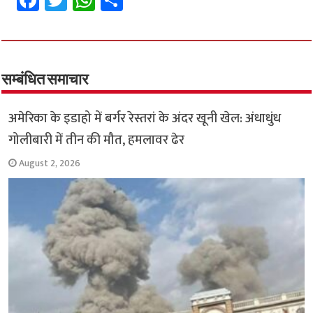
ce
wi
h
h
b
tt
at
ar
o
er
sA
e
o
p
सम्बंधित समाचार
k
p
अमेरिका के इडाहो में बर्गर रेस्तरां के अंदर खूनी खेल: अंधाधुंध
गोलीबारी में तीन की मौत, हमलावर ढेर
August 2, 2026