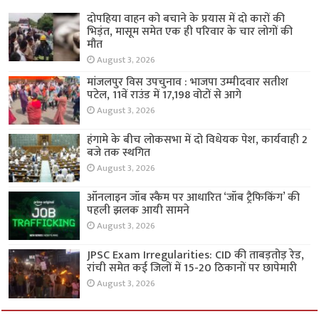
दोपहिया वाहन को बचाने के प्रयास में दो कारों की
भिड़ंत, मासूम समेत एक ही परिवार के चार लोगों की
मौत
August 3, 2026
मांजलपुर विस उपचुनाव : भाजपा उम्मीदवार सतीश
पटेल, 11वें राउंड में 17,198 वोटों से आगे
August 3, 2026
हंगामे के बीच लोकसभा में दो विधेयक पेश, कार्यवाही 2
बजे तक स्थगित
August 3, 2026
ऑनलाइन जॉब स्कैम पर आधारित ‘जॉब ट्रैफिकिंग’ की
पहली झलक आयी सामने
August 3, 2026
JPSC Exam Irregularities: CID की ताबड़तोड़ रेड,
रांची समेत कई जिलों में 15-20 ठिकानों पर छापेमारी
August 3, 2026