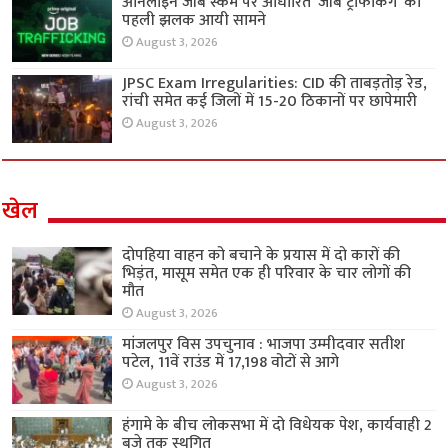
ऑनलाइन जॉब स्कैम पर आधारित ‘जॉब ट्रैफिकिंग’ की
पहली झलक आयी सामने
August 3, 2026
JPSC Exam Irregularities: CID की ताबड़तोड़ रेड,
रांची समेत कई जिलों में 15-20 ठिकानों पर छापेमारी
August 3, 2026
खेल
दोपहिया वाहन को बचाने के प्रयास में दो कारों की
भिड़ंत, मासूम समेत एक ही परिवार के चार लोगों की
मौत
August 3, 2026
मांजलपुर विस उपचुनाव : भाजपा उम्मीदवार सतीश
पटेल, 11वें राउंड में 17,198 वोटों से आगे
August 3, 2026
हंगामे के बीच लोकसभा में दो विधेयक पेश, कार्यवाही 2
बजे तक स्थगित