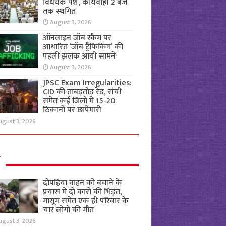
विधेयक पेश, कार्यवाही 2 बजे
तक स्थगित
August 3, 2026
ऑनलाइन जॉब स्कैम पर
आधारित ‘जॉब ट्रैफिकिंग’ की
पहली झलक आयी सामने
August 3, 2026
JPSC Exam Irregularities:
CID की ताबड़तोड़ रेड, रांची
समेत कई जिलों में 15-20
ठिकानों पर छापेमारी
ugust 3, 2026
ल
दोपहिया वाहन को बचाने के
प्रयास में दो कारों की भिड़ंत,
मासूम समेत एक ही परिवार के
चार लोगों की मौत
ugust 3, 2026