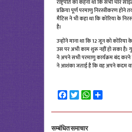
राष्ट्रपति का कहना था कि सभी चार सा
प्रक्रिया पूर्ण परमाणु निरस्त्रीकरण होने 
मैटिस ने भी कहा था कि कोरिया के निरस्त
है।
उन्होंने माना था कि 12 जून को कोरिया क
उस पर अभी काम शुरू नहीं हो सका है। गुरु
ने अपने सभी परमाणु कार्यक्रम बंद करने
ने आशंका जताई है कि वह अपने कदम व
Fa
T
W
S
ce
wi
h
h
b
tt
at
ar
o
er
sA
e
सम्बंधित समाचार