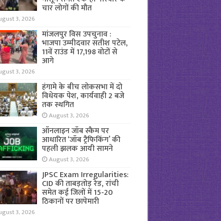
चार लोगों की मौत
ugust 3, 2026
मांजलपुर विस उपचुनाव :
भाजपा उम्मीदवार सतीश पटेल,
11वें राउंड में 17,198 वोटों से
आगे
ugust 3, 2026
हंगामे के बीच लोकसभा में दो
विधेयक पेश, कार्यवाही 2 बजे
तक स्थगित
August 3, 2026
ऑनलाइन जॉब स्कैम पर
आधारित ‘जॉब ट्रैफिकिंग’ की
पहली झलक आयी सामने
August 3, 2026
JPSC Exam Irregularities:
CID की ताबड़तोड़ रेड, रांची
समेत कई जिलों में 15-20
ठिकानों पर छापेमारी
ugust 3, 2026