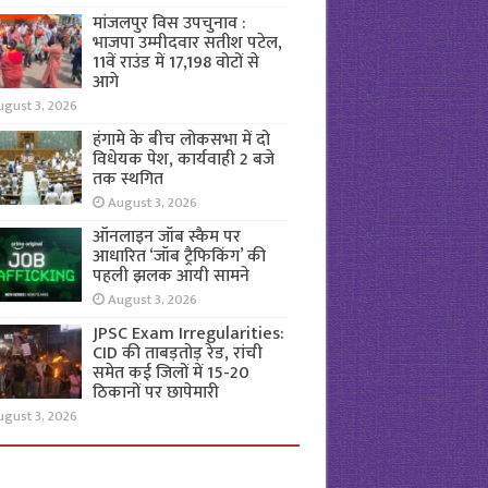
मांजलपुर विस उपचुनाव :
भाजपा उम्मीदवार सतीश पटेल,
11वें राउंड में 17,198 वोटों से
आगे
ugust 3, 2026
हंगामे के बीच लोकसभा में दो
विधेयक पेश, कार्यवाही 2 बजे
तक स्थगित
August 3, 2026
ऑनलाइन जॉब स्कैम पर
आधारित ‘जॉब ट्रैफिकिंग’ की
पहली झलक आयी सामने
August 3, 2026
JPSC Exam Irregularities:
CID की ताबड़तोड़ रेड, रांची
समेत कई जिलों में 15-20
ठिकानों पर छापेमारी
ugust 3, 2026