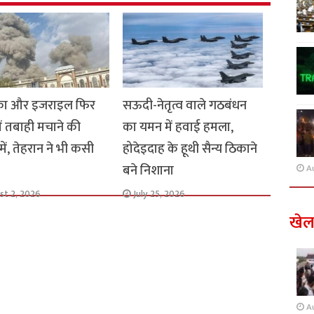
का और इजराइल फिर
सऊदी-नेतृत्व वाले गठबंधन
ें तबाही मचाने की
का यमन में हवाई हमला,
में, तेहरान ने भी कसी
होदेइदाह के हूथी सैन्य ठिकाने
बने निशाना
A
st 2, 2026
July 25, 2026
खे
A