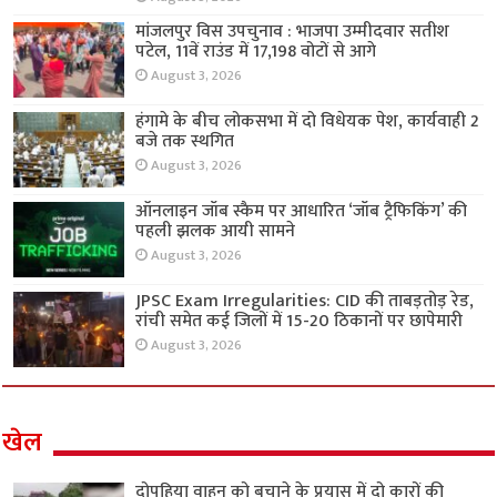
मांजलपुर विस उपचुनाव : भाजपा उम्मीदवार सतीश
पटेल, 11वें राउंड में 17,198 वोटों से आगे
August 3, 2026
हंगामे के बीच लोकसभा में दो विधेयक पेश, कार्यवाही 2
बजे तक स्थगित
August 3, 2026
ऑनलाइन जॉब स्कैम पर आधारित ‘जॉब ट्रैफिकिंग’ की
पहली झलक आयी सामने
August 3, 2026
JPSC Exam Irregularities: CID की ताबड़तोड़ रेड,
रांची समेत कई जिलों में 15-20 ठिकानों पर छापेमारी
August 3, 2026
खेल
दोपहिया वाहन को बचाने के प्रयास में दो कारों की