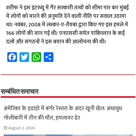
शरीफ ने इस इंटरव्यू में गैर सरकारी तत्वों को सीमा पार कर मुंबई
में लोगों को मारने की अनुमति देने वाली नीति पर सवाल उठाया
था। नवंबर, 2008 में लश्कर-ए-तैयबा द्वारा किए गए इस हमले में
166 लोगों की जान गई थी। एनएससी समेत पाकिस्तान के कई
दलों और संगठनों ने इस बयान की आलोचना की थी।
Fa
T
W
S
ce
wi
h
h
b
tt
at
ar
o
er
sA
e
o
p
सम्बंधित समाचार
k
p
अमेरिका के इडाहो में बर्गर रेस्तरां के अंदर खूनी खेल: अंधाधुंध
गोलीबारी में तीन की मौत, हमलावर ढेर
August 2, 2026