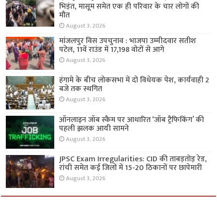
भिड़ंत, मासूम समेत एक ही परिवार के चार लोगों की
मौत
August 3, 2026
मांजलपुर विस उपचुनाव : भाजपा उम्मीदवार सतीश
पटेल, 11वें राउंड में 17,198 वोटों से आगे
August 3, 2026
हंगामे के बीच लोकसभा में दो विधेयक पेश, कार्यवाही 2
बजे तक स्थगित
August 3, 2026
ऑनलाइन जॉब स्कैम पर आधारित ‘जॉब ट्रैफिकिंग’ की
पहली झलक आयी सामने
August 3, 2026
JPSC Exam Irregularities: CID की ताबड़तोड़ रेड,
रांची समेत कई जिलों में 15-20 ठिकानों पर छापेमारी
August 3, 2026