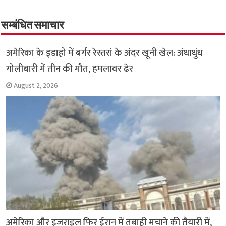
o
er
sA
e
o
p
सम्बंधित समाचार
k
p
अमेरिका के इडाहो में बर्गर रेस्तरां के अंदर खूनी खेल: अंधाधुंध
गोलीबारी में तीन की मौत, हमलावर ढेर
August 2, 2026
अमेरिका और इजराइल फिर ईरान में तबाही मचाने की तैयारी में,