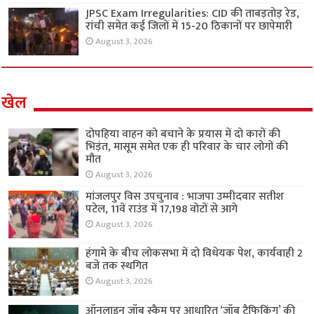
JPSC Exam Irregularities: CID की ताबड़तोड़ रेड,
रांची समेत कई जिलों में 15-20 ठिकानों पर छापेमारी
August 3, 2026
खेल
दोपहिया वाहन को बचाने के प्रयास में दो कारों की
भिड़ंत, मासूम समेत एक ही परिवार के चार लोगों की
मौत
August 3, 2026
मांजलपुर विस उपचुनाव : भाजपा उम्मीदवार सतीश
पटेल, 11वें राउंड में 17,198 वोटों से आगे
August 3, 2026
हंगामे के बीच लोकसभा में दो विधेयक पेश, कार्यवाही 2
बजे तक स्थगित
August 3, 2026
ऑनलाइन जॉब स्कैम पर आधारित ‘जॉब ट्रैफिकिंग’ की