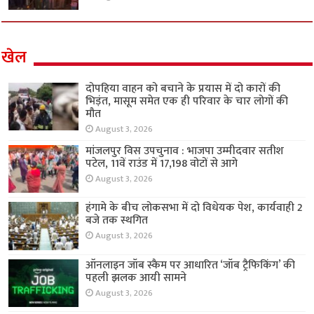
खेल
दोपहिया वाहन को बचाने के प्रयास में दो कारों की
भिड़ंत, मासूम समेत एक ही परिवार के चार लोगों की
मौत
August 3, 2026
मांजलपुर विस उपचुनाव : भाजपा उम्मीदवार सतीश
पटेल, 11वें राउंड में 17,198 वोटों से आगे
August 3, 2026
हंगामे के बीच लोकसभा में दो विधेयक पेश, कार्यवाही 2
बजे तक स्थगित
August 3, 2026
ऑनलाइन जॉब स्कैम पर आधारित ‘जॉब ट्रैफिकिंग’ की
पहली झलक आयी सामने
August 3, 2026