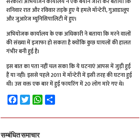
सरकारी अभियोजन कार्यालय ने एक बयान जारी कर बताया कि
शनिवार रात और रविवार तड़के हुए ये हमले मॉन्टेरी, गुआडालूप
और जुआरेज म्यूनिसिपालिटी में हुए।
अभियोजक कार्यालय के एक अधिकारी ने बताया कि मरने वालों
की संख्या में इजाफा हो सकता है क्योंकि कुछ घायलों की हालत
गंभीर बनी हुई है।
इस बात का पता नहीं चल सका कि ये घटनाएं आपस में जुड़ी हुई
हैं या नहीं। इससे पहले 2011 में मॉन्टेरी में इसी तरह की घटना हुई
थी। उस वक्त एक बार में हुई फायरिंग में 20 लोग मारे गए थे।
Fa
T
W
S
ce
wi
h
h
b
tt
at
ar
o
er
sA
e
o
p
सम्बंधित समाचार