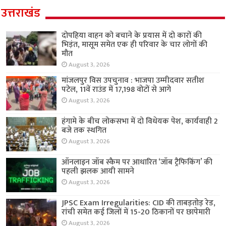
उत्तराखंड
दोपहिया वाहन को बचाने के प्रयास में दो कारों की
भिड़ंत, मासूम समेत एक ही परिवार के चार लोगों की
मौत
August 3, 2026
मांजलपुर विस उपचुनाव : भाजपा उम्मीदवार सतीश
पटेल, 11वें राउंड में 17,198 वोटों से आगे
August 3, 2026
हंगामे के बीच लोकसभा में दो विधेयक पेश, कार्यवाही 2
बजे तक स्थगित
August 3, 2026
ऑनलाइन जॉब स्कैम पर आधारित ‘जॉब ट्रैफिकिंग’ की
पहली झलक आयी सामने
August 3, 2026
JPSC Exam Irregularities: CID की ताबड़तोड़ रेड,
रांची समेत कई जिलों में 15-20 ठिकानों पर छापेमारी
August 3, 2026