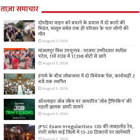
ताज़ा समाचार
दोपहिया वाहन को बचाने के प्रयास में दो कारों की
भिड़ंत, मासूम समेत एक ही परिवार के चार लोगों की
मौत
August 3, 2026
मांजलपुर विस उपचुनाव : भाजपा उम्मीदवार सतीश
पटेल, 11वें राउंड में 17,198 वोटों से आगे
August 3, 2026
हंगामे के बीच लोकसभा में दो विधेयक पेश, कार्यवाही 2
बजे तक स्थगित
August 3, 2026
ऑनलाइन जॉब स्कैम पर आधारित ‘जॉब ट्रैफिकिंग’ की
पहली झलक आयी सामने
August 3, 2026
JPSC Exam Irregularities: CID की ताबड़तोड़ रेड,
रांची समेत कई जिलों में 15-20 ठिकानों पर छापेमारी
August 3, 2026