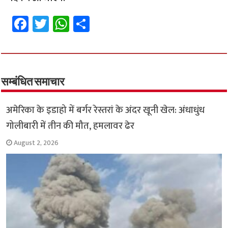
Fa
T
W
S
ce
wi
h
h
b
tt
at
ar
o
er
sA
e
o
p
सम्बंधित समाचार
k
p
अमेरिका के इडाहो में बर्गर रेस्तरां के अंदर खूनी खेल: अंधाधुंध
गोलीबारी में तीन की मौत, हमलावर ढेर
August 2, 2026