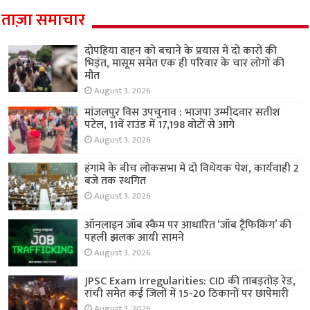
ताज़ा समाचार
दोपहिया वाहन को बचाने के प्रयास में दो कारों की
भिड़ंत, मासूम समेत एक ही परिवार के चार लोगों की
मौत
August 3, 2026
मांजलपुर विस उपचुनाव : भाजपा उम्मीदवार सतीश
पटेल, 11वें राउंड में 17,198 वोटों से आगे
August 3, 2026
हंगामे के बीच लोकसभा में दो विधेयक पेश, कार्यवाही 2
बजे तक स्थगित
August 3, 2026
ऑनलाइन जॉब स्कैम पर आधारित ‘जॉब ट्रैफिकिंग’ की
पहली झलक आयी सामने
August 3, 2026
JPSC Exam Irregularities: CID की ताबड़तोड़ रेड,
रांची समेत कई जिलों में 15-20 ठिकानों पर छापेमारी
August 3, 2026