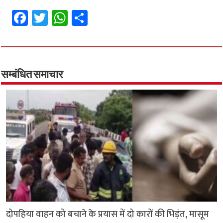
Fa
T
W
S
ce
wi
h
h
b
tt
at
ar
o
er
sA
e
o
p
सम्बंधित समाचार
k
p
दोपहिया वाहन को बचाने के प्रयास में दो कारों की भिड़ंत, मासूम