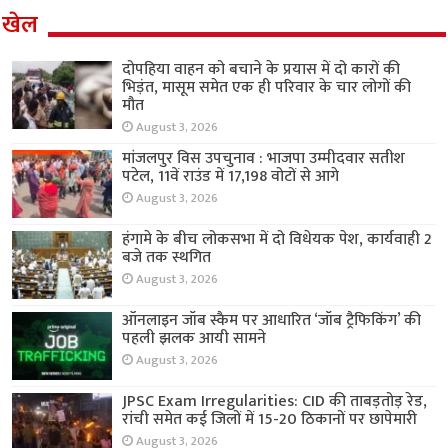
खेल
दोपहिया वाहन को बचाने के प्रयास में दो कारों की
भिड़ंत, मासूम समेत एक ही परिवार के चार लोगों की
मौत
August 3, 2026
मांजलपुर विस उपचुनाव : भाजपा उम्मीदवार सतीश
पटेल, 11वें राउंड में 17,198 वोटों से आगे
August 3, 2026
हंगामे के बीच लोकसभा में दो विधेयक पेश, कार्यवाही 2
बजे तक स्थगित
August 3, 2026
ऑनलाइन जॉब स्कैम पर आधारित ‘जॉब ट्रैफिकिंग’ की
पहली झलक आयी सामने
August 3, 2026
JPSC Exam Irregularities: CID की ताबड़तोड़ रेड,
रांची समेत कई जिलों में 15-20 ठिकानों पर छापेमारी
August 3, 2026