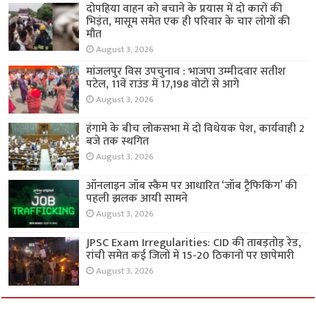
दोपहिया वाहन को बचाने के प्रयास में दो कारों की
भिड़ंत, मासूम समेत एक ही परिवार के चार लोगों की
मौत
August 3, 2026
मांजलपुर विस उपचुनाव : भाजपा उम्मीदवार सतीश
पटेल, 11वें राउंड में 17,198 वोटों से आगे
August 3, 2026
हंगामे के बीच लोकसभा में दो विधेयक पेश, कार्यवाही 2
बजे तक स्थगित
August 3, 2026
ऑनलाइन जॉब स्कैम पर आधारित ‘जॉब ट्रैफिकिंग’ की
पहली झलक आयी सामने
August 3, 2026
JPSC Exam Irregularities: CID की ताबड़तोड़ रेड,
रांची समेत कई जिलों में 15-20 ठिकानों पर छापेमारी
August 3, 2026