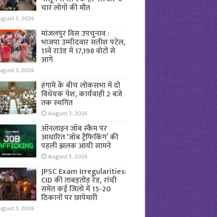
चार लोगों की मौत
ugust 3, 2026
मांजलपुर विस उपचुनाव :
भाजपा उम्मीदवार सतीश पटेल,
11वें राउंड में 17,198 वोटों से
आगे
ugust 3, 2026
हंगामे के बीच लोकसभा में दो
विधेयक पेश, कार्यवाही 2 बजे
तक स्थगित
August 3, 2026
ऑनलाइन जॉब स्कैम पर
आधारित ‘जॉब ट्रैफिकिंग’ की
पहली झलक आयी सामने
August 3, 2026
JPSC Exam Irregularities:
CID की ताबड़तोड़ रेड, रांची
समेत कई जिलों में 15-20
ठिकानों पर छापेमारी
ugust 3, 2026