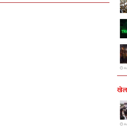
A
खे
A