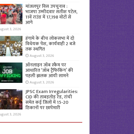
मांजलपुर विस उपचुनाव :
भाजपा उम्मीदवार सतीश पटेल,
11वें राउंड में 17,198 वोटों से
आगे
ugust 3, 2026
हंगामे के बीच लोकसभा में दो
विधेयक पेश, कार्यवाही 2 बजे
तक स्थगित
August 3, 2026
ऑनलाइन जॉब स्कैम पर
आधारित ‘जॉब ट्रैफिकिंग’ की
पहली झलक आयी सामने
August 3, 2026
JPSC Exam Irregularities:
CID की ताबड़तोड़ रेड, रांची
समेत कई जिलों में 15-20
ठिकानों पर छापेमारी
ugust 3, 2026