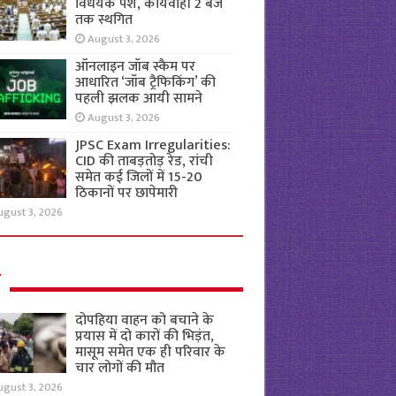
विधेयक पेश, कार्यवाही 2 बजे
तक स्थगित
August 3, 2026
ऑनलाइन जॉब स्कैम पर
आधारित ‘जॉब ट्रैफिकिंग’ की
पहली झलक आयी सामने
August 3, 2026
JPSC Exam Irregularities:
CID की ताबड़तोड़ रेड, रांची
समेत कई जिलों में 15-20
ठिकानों पर छापेमारी
ugust 3, 2026
ल
दोपहिया वाहन को बचाने के
प्रयास में दो कारों की भिड़ंत,
मासूम समेत एक ही परिवार के
चार लोगों की मौत
ugust 3, 2026