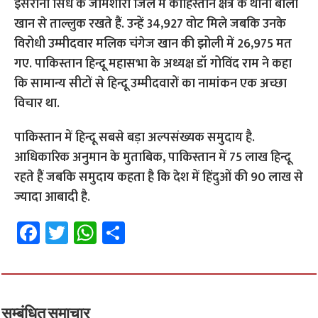
इसरानी सिंध के जामशोरो जिले में कोहिस्तान क्षेत्र के थानो बोला
खान से ताल्लुक रखते हैं. उन्हें 34,927 वोट मिले जबकि उनके
विरोधी उम्मीदवार मलिक चंगेज खान की झोली में 26,975 मत
गए. पाकिस्तान हिन्दू महासभा के अध्यक्ष डॉ गोविंद राम ने कहा
कि सामान्य सीटों से हिन्दू उम्मीदवारों का नामांकन एक अच्छा
विचार था.
पाकिस्तान में हिन्दू सबसे बड़ा अल्पसंख्यक समुदाय है.
आधिकारिक अनुमान के मुताबिक, पाकिस्तान में 75 लाख हिन्दू
रहते हैं जबकि समुदाय कहता है कि देश में हिंदुओं की 90 लाख से
ज्यादा आबादी है.
Fa
T
W
S
ce
wi
h
h
b
tt
at
ar
o
er
sA
e
सम्बंधित समाचार