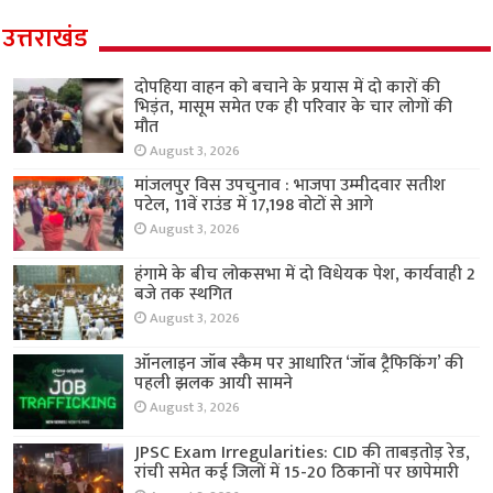
उत्तराखंड
दोपहिया वाहन को बचाने के प्रयास में दो कारों की
भिड़ंत, मासूम समेत एक ही परिवार के चार लोगों की
मौत
August 3, 2026
मांजलपुर विस उपचुनाव : भाजपा उम्मीदवार सतीश
पटेल, 11वें राउंड में 17,198 वोटों से आगे
August 3, 2026
हंगामे के बीच लोकसभा में दो विधेयक पेश, कार्यवाही 2
बजे तक स्थगित
August 3, 2026
ऑनलाइन जॉब स्कैम पर आधारित ‘जॉब ट्रैफिकिंग’ की
पहली झलक आयी सामने
August 3, 2026
JPSC Exam Irregularities: CID की ताबड़तोड़ रेड,
रांची समेत कई जिलों में 15-20 ठिकानों पर छापेमारी