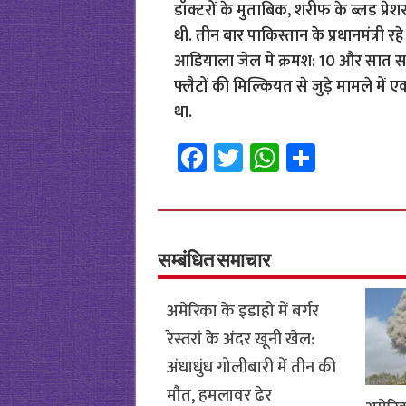
डॉक्टरों के मुताबिक, शरीफ के ब्लड प्रे
थी. तीन बार पाकिस्तान के प्रधानमंत्र
आडियाला जेल में क्रमश: 10 और सात सा
फ्लैटों की मिल्कियत से जुड़े मामले में
था.
Fa
T
W
S
ce
wi
h
h
b
tt
at
ar
o
er
sA
e
o
p
सम्बंधित समाचार
k
p
अमेरिका के इडाहो में बर्गर
रेस्तरां के अंदर खूनी खेल:
अंधाधुंध गोलीबारी में तीन की
मौत, हमलावर ढेर