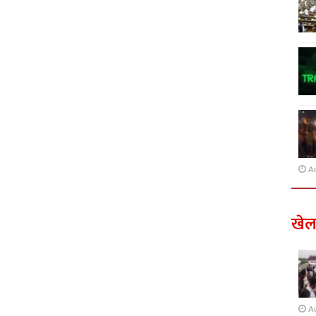
A
खे
A