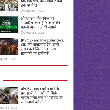
विधेयक पेश, कार्यवाही 2 बजे
तक स्थगित
August 3, 2026
ऑनलाइन जॉब स्कैम पर
आधारित ‘जॉब ट्रैफिकिंग’ की
पहली झलक आयी सामने
August 3, 2026
JPSC Exam Irregularities:
CID की ताबड़तोड़ रेड, रांची
समेत कई जिलों में 15-20
ठिकानों पर छापेमारी
ugust 3, 2026
ल
दोपहिया वाहन को बचाने के
प्रयास में दो कारों की भिड़ंत,
मासूम समेत एक ही परिवार के
चार लोगों की मौत
ugust 3, 2026