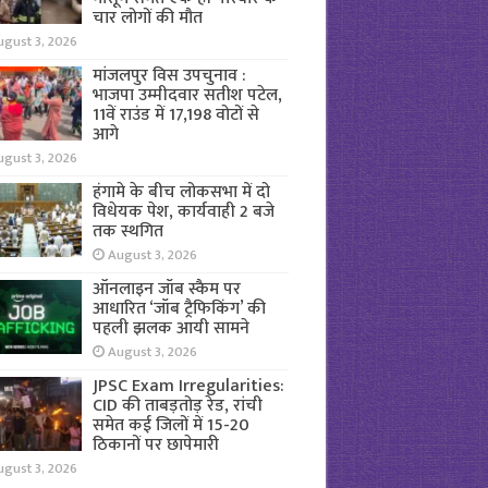
चार लोगों की मौत
ugust 3, 2026
मांजलपुर विस उपचुनाव :
भाजपा उम्मीदवार सतीश पटेल,
11वें राउंड में 17,198 वोटों से
आगे
ugust 3, 2026
हंगामे के बीच लोकसभा में दो
विधेयक पेश, कार्यवाही 2 बजे
तक स्थगित
August 3, 2026
ऑनलाइन जॉब स्कैम पर
आधारित ‘जॉब ट्रैफिकिंग’ की
पहली झलक आयी सामने
August 3, 2026
JPSC Exam Irregularities:
CID की ताबड़तोड़ रेड, रांची
समेत कई जिलों में 15-20
ठिकानों पर छापेमारी
ugust 3, 2026