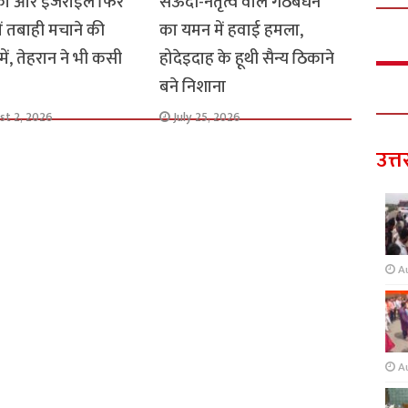
का और इजराइल फिर
सऊदी-नेतृत्व वाले गठबंधन
ें तबाही मचाने की
का यमन में हवाई हमला,
में, तेहरान ने भी कसी
होदेइदाह के हूथी सैन्य ठिकाने
बने निशाना
st 2, 2026
July 25, 2026
उत्त
A
A