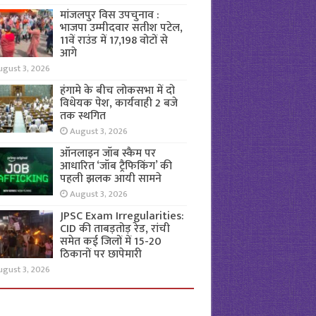
मांजलपुर विस उपचुनाव :
भाजपा उम्मीदवार सतीश पटेल,
11वें राउंड में 17,198 वोटों से
आगे
ugust 3, 2026
हंगामे के बीच लोकसभा में दो
विधेयक पेश, कार्यवाही 2 बजे
तक स्थगित
August 3, 2026
ऑनलाइन जॉब स्कैम पर
आधारित ‘जॉब ट्रैफिकिंग’ की
पहली झलक आयी सामने
August 3, 2026
JPSC Exam Irregularities:
CID की ताबड़तोड़ रेड, रांची
समेत कई जिलों में 15-20
ठिकानों पर छापेमारी
ugust 3, 2026