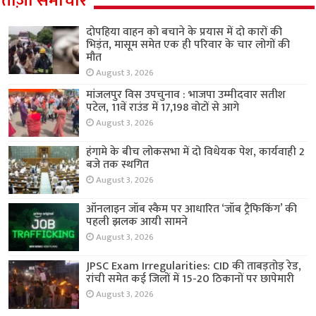
ताज़ा समाचार
दोपहिया वाहन को बचाने के प्रयास में दो कारों की
भिड़ंत, मासूम समेत एक ही परिवार के चार लोगों की
मौत
August 3, 2026
मांजलपुर विस उपचुनाव : भाजपा उम्मीदवार सतीश
पटेल, 11वें राउंड में 17,198 वोटों से आगे
August 3, 2026
हंगामे के बीच लोकसभा में दो विधेयक पेश, कार्यवाही 2
बजे तक स्थगित
August 3, 2026
ऑनलाइन जॉब स्कैम पर आधारित ‘जॉब ट्रैफिकिंग’ की
पहली झलक आयी सामने
August 3, 2026
JPSC Exam Irregularities: CID की ताबड़तोड़ रेड,
रांची समेत कई जिलों में 15-20 ठिकानों पर छापेमारी
August 3, 2026