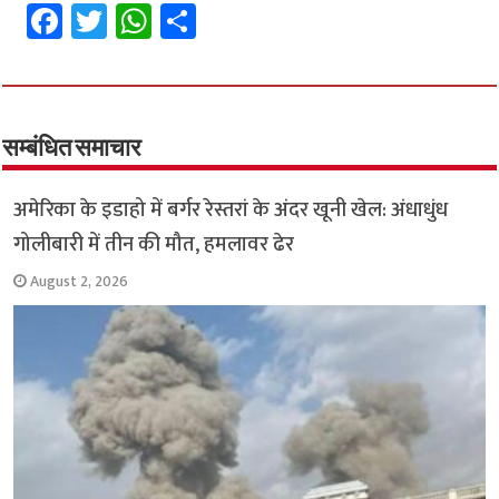
Fa
T
W
S
ce
wi
h
h
b
tt
at
ar
o
er
sA
e
o
p
सम्बंधित समाचार
k
p
अमेरिका के इडाहो में बर्गर रेस्तरां के अंदर खूनी खेल: अंधाधुंध
गोलीबारी में तीन की मौत, हमलावर ढेर
August 2, 2026