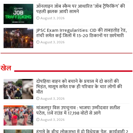
ऑनलाइन जॉब स्कैम पर आधारित ‘जॉब ट्रैफिकिंग’ की
पहली झलक आयी सामने
August 3, 2026
JPSC Exam Irregularities: CID की ताबड़तोड़ रेड,
रांची समेत कई जिलों में 15-20 ठिकानों पर छापेमारी
August 3, 2026
खेल
दोपहिया वाहन को बचाने के प्रयास में दो कारों की
भिड़ंत, मासूम समेत एक ही परिवार के चार लोगों की
मौत
August 3, 2026
मांजलपुर विस उपचुनाव : भाजपा उम्मीदवार सतीश
पटेल, 11वें राउंड में 17,198 वोटों से आगे
August 3, 2026
हंगामे के बीच लोकसभा में दो विधेयक पेश, कार्यवाही 2