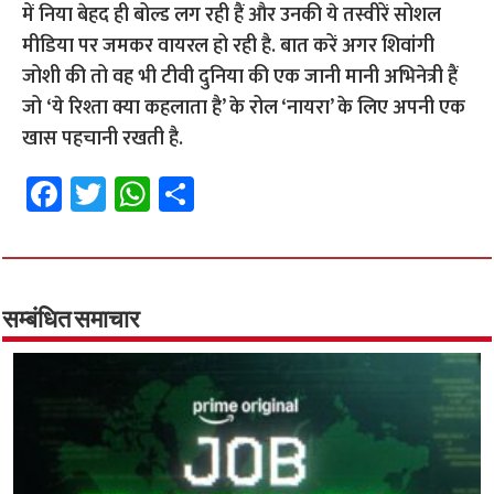
में निया बेहद ही बोल्ड लग रही हैं और उनकी ये तस्वीरें सोशल
मीडिया पर जमकर वायरल हो रही है. बात करें अगर शिवांगी
जोशी की तो वह भी टीवी दुनिया की एक जानी मानी अभिनेत्री हैं
जो ‘ये रिश्ता क्या कहलाता है’ के रोल ‘नायरा’ के लिए अपनी एक
खास पहचानी रखती है.
Fa
T
W
S
ce
wi
h
h
b
tt
at
ar
o
er
sA
e
o
p
सम्बंधित समाचार
k
p