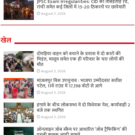
JPSC Exam Irregularities: CID की ताबड़तोड़ रेड,
रांची समेत कई जिलों में 15-20 ठिकानों पर छापेमारी
August 3, 2026
खेल
दोपहिया वाहन को बचाने के प्रयास में दो कारों की
भिड़ंत, मासूम समेत एक ही परिवार के चार लोगों की
मौत
August 3, 2026
मांजलपुर विस उपचुनाव : भाजपा उम्मीदवार सतीश
पटेल, 11वें राउंड में 17,198 वोटों से आगे
August 3, 2026
हंगामे के बीच लोकसभा में दो विधेयक पेश, कार्यवाही 2
बजे तक स्थगित
August 3, 2026
ऑनलाइन जॉब स्कैम पर आधारित ‘जॉब ट्रैफिकिंग’ की
पहली झलक आयी सामने