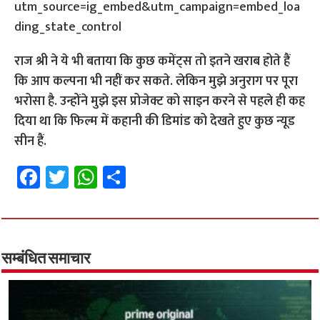
utm_source=ig_embed&utm_campaign=embed_loa
ding_state_control
राज श्री ने ये भी बताया कि कुछ कमेंट्स तो इतने खराब होते हैं
कि आप कल्पना भी नहीं कर सकते. लेकिन मुझे अनुराग पर पूरा
भरोसा है. उन्होंने मुझे इस प्रोजेक्ट को साइन करने से पहले ही कह
दिया था कि फिल्म में कहानी की डिमांड को देखते हुए कुछ न्यूड
सीन हैं.
Fa
T
W
S
ce
wi
h
h
b
tt
at
ar
o
er
sA
e
o
p
सम्बंधित समाचार
k
p