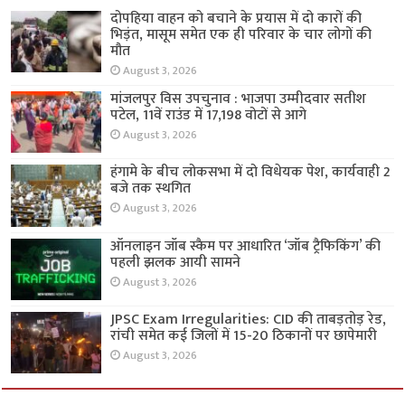
दोपहिया वाहन को बचाने के प्रयास में दो कारों की
भिड़ंत, मासूम समेत एक ही परिवार के चार लोगों की
मौत
August 3, 2026
मांजलपुर विस उपचुनाव : भाजपा उम्मीदवार सतीश
पटेल, 11वें राउंड में 17,198 वोटों से आगे
August 3, 2026
हंगामे के बीच लोकसभा में दो विधेयक पेश, कार्यवाही 2
बजे तक स्थगित
August 3, 2026
ऑनलाइन जॉब स्कैम पर आधारित ‘जॉब ट्रैफिकिंग’ की
पहली झलक आयी सामने
August 3, 2026
JPSC Exam Irregularities: CID की ताबड़तोड़ रेड,
रांची समेत कई जिलों में 15-20 ठिकानों पर छापेमारी
August 3, 2026