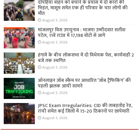
दोपहिया वाहन को बचाने के प्रयास में दो कारों की
भिड़ंत, मासूम समेत एक ही परिवार के चार लोगों की
मौत
August 3, 2026
मांजलपुर विस उपचुनाव : भाजपा उम्मीदवार सतीश
पटेल, 11वें राउंड में 17,198 वोटों से आगे
August 3, 2026
हंगामे के बीच लोकसभा में दो विधेयक पेश, कार्यवाही 2
बजे तक स्थगित
August 3, 2026
ऑनलाइन जॉब स्कैम पर आधारित ‘जॉब ट्रैफिकिंग’ की
पहली झलक आयी सामने
August 3, 2026
JPSC Exam Irregularities: CID की ताबड़तोड़ रेड,
रांची समेत कई जिलों में 15-20 ठिकानों पर छापेमारी
August 3, 2026