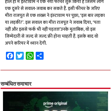
हाल ही में इंस्‍टाग्राम ने एक नया फीचर शुरू किया है जिसमें लोग
एक दूसरे से सवाल-जवाब कर सकते हैं. इसी फीचर के जरिए
मीरा राजपूत से एक शख्‍स ने इंस्‍टाग्राम पर पूछा, ‘इस बार लड़का
या लड़की?’. इस सवाल का मीरा राजपूत ने जवाब दिया, ‘पता
नहीं और इससे फर्क भी नहीं पड़ता!!’उनके मुताबिक, वो इस
जिम्मेदारी से जल्द से जल्द फ्री होना चाहती हैं. इसके बाद वो
अपने करियर में ध्यान देंगी.
Fa
T
W
S
ce
wi
h
h
b
tt
at
ar
o
er
sA
e
o
p
सम्बंधित समाचार
k
p