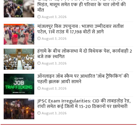
भिड़ंत, मासूम समेत एक ही परिवार के चार लोगों की
मौत
August 3, 2026
मांजलपुर विस उपचुनाव : भाजपा उम्मीदवार सतीश
पटेल, 11वें राउंड में 17,198 वोटों से आगे
August 3, 2026
हंगामे के बीच लोकसभा में दो विधेयक पेश, कार्यवाही 2
बजे तक स्थगित
August 3, 2026
ऑनलाइन जॉब स्कैम पर आधारित ‘जॉब ट्रैफिकिंग’ की
पहली झलक आयी सामने
August 3, 2026
JPSC Exam Irregularities: CID की ताबड़तोड़ रेड,
रांची समेत कई जिलों में 15-20 ठिकानों पर छापेमारी
August 3, 2026