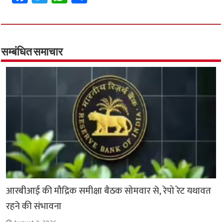
ce
wi
h
h
b
tt
at
ar
o
er
sA
e
o
p
सम्बंधित समाचार
k
p
आरबीआई की मौद्रिक समीक्षा बैठक सोमवार से, रेपो रेट यथावत
रहने की संभावना