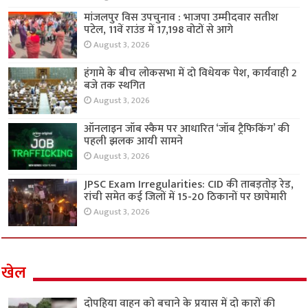
मांजलपुर विस उपचुनाव : भाजपा उम्मीदवार सतीश
पटेल, 11वें राउंड में 17,198 वोटों से आगे
August 3, 2026
हंगामे के बीच लोकसभा में दो विधेयक पेश, कार्यवाही 2
बजे तक स्थगित
August 3, 2026
ऑनलाइन जॉब स्कैम पर आधारित ‘जॉब ट्रैफिकिंग’ की
पहली झलक आयी सामने
August 3, 2026
JPSC Exam Irregularities: CID की ताबड़तोड़ रेड,
रांची समेत कई जिलों में 15-20 ठिकानों पर छापेमारी
August 3, 2026
खेल
दोपहिया वाहन को बचाने के प्रयास में दो कारों की