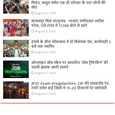
भिड़ंत, मासूम समेत एक ही परिवार के चार लोगों की
मौत
August 3, 2026
मांजलपुर विस उपचुनाव : भाजपा उम्मीदवार सतीश
पटेल, 11वें राउंड में 17,198 वोटों से आगे
August 3, 2026
हंगामे के बीच लोकसभा में दो विधेयक पेश, कार्यवाही 2
बजे तक स्थगित
August 3, 2026
ऑनलाइन जॉब स्कैम पर आधारित ‘जॉब ट्रैफिकिंग’ की
पहली झलक आयी सामने
August 3, 2026
JPSC Exam Irregularities: CID की ताबड़तोड़ रेड,
रांची समेत कई जिलों में 15-20 ठिकानों पर छापेमारी
August 3, 2026