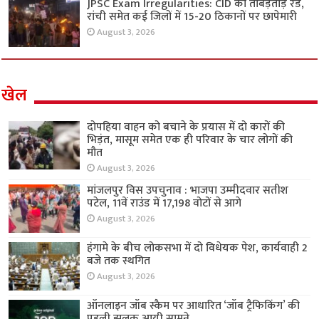
JPSC Exam Irregularities: CID की ताबड़तोड़ रेड,
रांची समेत कई जिलों में 15-20 ठिकानों पर छापेमारी
August 3, 2026
खेल
दोपहिया वाहन को बचाने के प्रयास में दो कारों की
भिड़ंत, मासूम समेत एक ही परिवार के चार लोगों की
मौत
August 3, 2026
मांजलपुर विस उपचुनाव : भाजपा उम्मीदवार सतीश
पटेल, 11वें राउंड में 17,198 वोटों से आगे
August 3, 2026
हंगामे के बीच लोकसभा में दो विधेयक पेश, कार्यवाही 2
बजे तक स्थगित
August 3, 2026
ऑनलाइन जॉब स्कैम पर आधारित ‘जॉब ट्रैफिकिंग’ की
पहली झलक आयी सामने