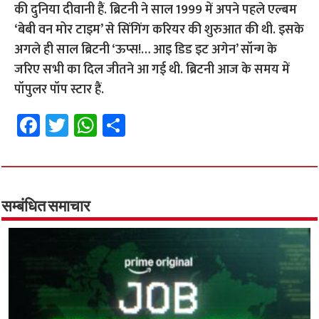
की दुनिया दीवानी हैं. ब्रिटनी ने साल 1999 में अपने पहले एल्बम
‘बेबी वन मोर टाइम’ से सिंगिंग करियर की शुरुआत की थी. इसके
अगले ही साल ब्रिटनी ‘ऊप्स!… आइ डिड इट अगेन’ सॉन्ग के
जरिए सभी का दिल जीतने आ गई थी. ब्रिटनी आज के समय में
पॉपुलर पॉप स्टार हैं.
Fa
T
W
S
ce
wi
h
h
b
tt
at
ar
o
er
sA
e
o
p
सम्बंधित समाचार
k
p