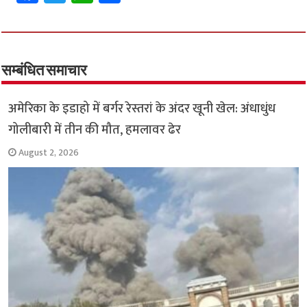
ce
wi
h
h
b
tt
at
ar
o
er
sA
e
o
p
सम्बंधित समाचार
k
p
अमेरिका के इडाहो में बर्गर रेस्तरां के अंदर खूनी खेल: अंधाधुंध
गोलीबारी में तीन की मौत, हमलावर ढेर
August 2, 2026