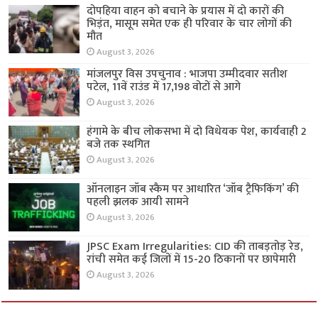
दोपहिया वाहन को बचाने के प्रयास में दो कारों की
भिड़ंत, मासूम समेत एक ही परिवार के चार लोगों की
मौत
August 3, 2026
मांजलपुर विस उपचुनाव : भाजपा उम्मीदवार सतीश
पटेल, 11वें राउंड में 17,198 वोटों से आगे
August 3, 2026
हंगामे के बीच लोकसभा में दो विधेयक पेश, कार्यवाही 2
बजे तक स्थगित
August 3, 2026
ऑनलाइन जॉब स्कैम पर आधारित ‘जॉब ट्रैफिकिंग’ की
पहली झलक आयी सामने
August 3, 2026
JPSC Exam Irregularities: CID की ताबड़तोड़ रेड,
रांची समेत कई जिलों में 15-20 ठिकानों पर छापेमारी
August 3, 2026