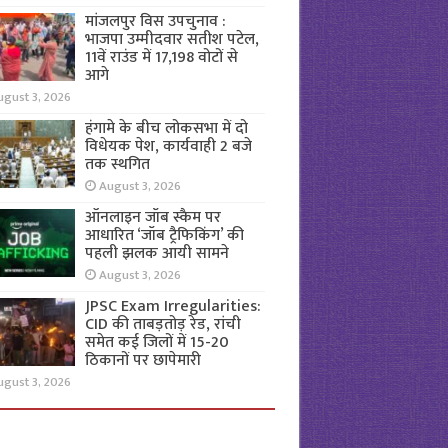
मांजलपुर विस उपचुनाव :
भाजपा उम्मीदवार सतीश पटेल,
11वें राउंड में 17,198 वोटों से
आगे
ugust 3, 2026
हंगामे के बीच लोकसभा में दो
विधेयक पेश, कार्यवाही 2 बजे
तक स्थगित
August 3, 2026
ऑनलाइन जॉब स्कैम पर
आधारित ‘जॉब ट्रैफिकिंग’ की
पहली झलक आयी सामने
August 3, 2026
JPSC Exam Irregularities:
CID की ताबड़तोड़ रेड, रांची
समेत कई जिलों में 15-20
ठिकानों पर छापेमारी
ugust 3, 2026