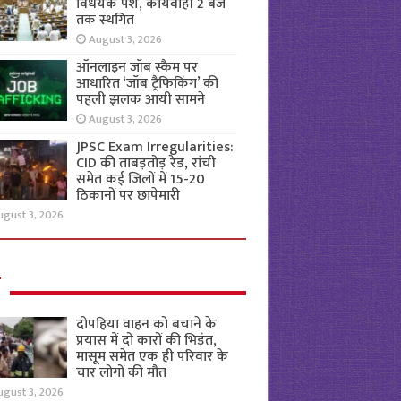
विधेयक पेश, कार्यवाही 2 बजे
तक स्थगित
August 3, 2026
ऑनलाइन जॉब स्कैम पर
आधारित ‘जॉब ट्रैफिकिंग’ की
पहली झलक आयी सामने
August 3, 2026
JPSC Exam Irregularities:
CID की ताबड़तोड़ रेड, रांची
समेत कई जिलों में 15-20
ठिकानों पर छापेमारी
ugust 3, 2026
ल
दोपहिया वाहन को बचाने के
प्रयास में दो कारों की भिड़ंत,
मासूम समेत एक ही परिवार के
चार लोगों की मौत
ugust 3, 2026