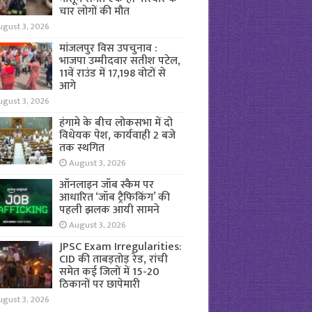
चार लोगों की मौत
ugust 3, 2026
मांजलपुर विस उपचुनाव :
भाजपा उम्मीदवार सतीश पटेल,
11वें राउंड में 17,198 वोटों से
आगे
ugust 3, 2026
हंगामे के बीच लोकसभा में दो
विधेयक पेश, कार्यवाही 2 बजे
तक स्थगित
August 3, 2026
ऑनलाइन जॉब स्कैम पर
आधारित ‘जॉब ट्रैफिकिंग’ की
पहली झलक आयी सामने
August 3, 2026
JPSC Exam Irregularities:
CID की ताबड़तोड़ रेड, रांची
समेत कई जिलों में 15-20
ठिकानों पर छापेमारी
ugust 3, 2026