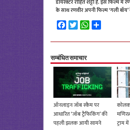
डायरेक्टर रोहित शेट्टी हैं. इस फिल्म म
के साथ रणवीर अपनी फिल्म ‘गली बॉय’ के का
Fa
T
W
S
ce
wi
h
h
b
tt
at
ar
o
er
sA
e
o
p
सम्बंधित समाचार
k
p
ऑनलाइन जॉब स्कैम पर
कोलका
आधारित ‘जॉब ट्रैफिकिंग’ की
मणिरत्
पहली झलक आयी सामने
ट्राम 