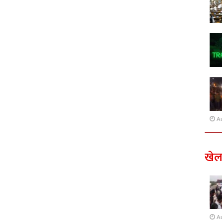
A
खे
A