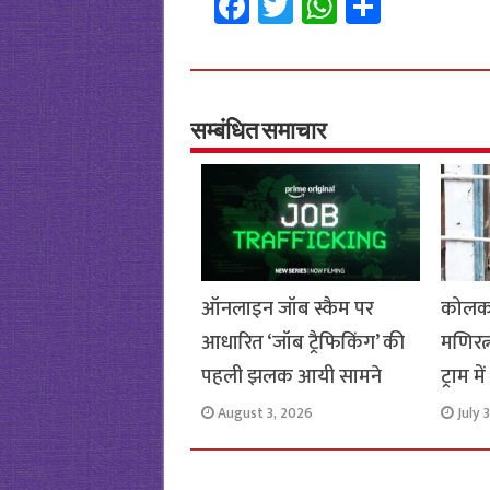
Fa
T
W
S
ce
wi
h
h
b
tt
at
ar
o
er
sA
e
o
p
सम्बंधित समाचार
k
p
ऑनलाइन जॉब स्कैम पर
कोलका
आधारित ‘जॉब ट्रैफिकिंग’ की
मणिरत्
पहली झलक आयी सामने
ट्राम 
August 3, 2026
July 