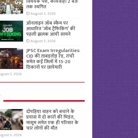
विधेयक पेश, कार्यवाही 2 बजे
तक स्थगित
August 3, 2026
ऑनलाइन जॉब स्कैम पर
आधारित ‘जॉब ट्रैफिकिंग’ की
पहली झलक आयी सामने
August 3, 2026
JPSC Exam Irregularities:
CID की ताबड़तोड़ रेड, रांची
समेत कई जिलों में 15-20
ठिकानों पर छापेमारी
ugust 3, 2026
ल
दोपहिया वाहन को बचाने के
प्रयास में दो कारों की भिड़ंत,
मासूम समेत एक ही परिवार के
चार लोगों की मौत
ugust 3, 2026