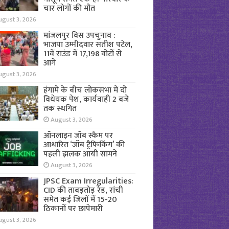
चार लोगों की मौत
ugust 3, 2026
मांजलपुर विस उपचुनाव :
भाजपा उम्मीदवार सतीश पटेल,
11वें राउंड में 17,198 वोटों से
आगे
ugust 3, 2026
हंगामे के बीच लोकसभा में दो
विधेयक पेश, कार्यवाही 2 बजे
तक स्थगित
August 3, 2026
ऑनलाइन जॉब स्कैम पर
आधारित ‘जॉब ट्रैफिकिंग’ की
पहली झलक आयी सामने
August 3, 2026
JPSC Exam Irregularities:
CID की ताबड़तोड़ रेड, रांची
समेत कई जिलों में 15-20
ठिकानों पर छापेमारी
ugust 3, 2026