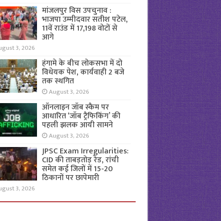
मांजलपुर विस उपचुनाव :
भाजपा उम्मीदवार सतीश पटेल,
11वें राउंड में 17,198 वोटों से
आगे
ugust 3, 2026
हंगामे के बीच लोकसभा में दो
विधेयक पेश, कार्यवाही 2 बजे
तक स्थगित
August 3, 2026
ऑनलाइन जॉब स्कैम पर
आधारित ‘जॉब ट्रैफिकिंग’ की
पहली झलक आयी सामने
August 3, 2026
JPSC Exam Irregularities:
CID की ताबड़तोड़ रेड, रांची
समेत कई जिलों में 15-20
ठिकानों पर छापेमारी
ugust 3, 2026