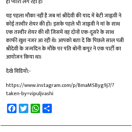
ही प्यारी लग रही हैं।
यह पहला मौका नहीं है जब मां श्रीदेवी की याद में बेटी जाह्नवी ने
कोई तस्वीर शेयर की हो। इसके पहले भी जाह्नवी ने मां के साथ
एक तस्वीर शेयर की थी जिसमें वह दोनों एक-दूसरे के साथ
काफी खुश नजर आ रही थे। आपको बता दें कि पिछले साल पत्नी
श्रीदेवी के जन्मदिन के मौके पर पति बोनी कपूर ने एक पार्टी का
आयोजन किया था।
देखे विडियो:-
https://www.instagram.com/p/BmaMSByg9j7/?
taken-by=vipuljvashi
Fa
T
W
S
ce
wi
h
h
b
tt
at
ar