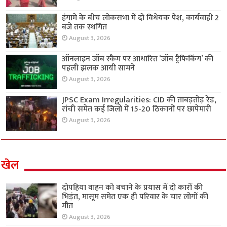
हंगामे के बीच लोकसभा में दो विधेयक पेश, कार्यवाही 2
बजे तक स्थगित
August 3, 2026
ऑनलाइन जॉब स्कैम पर आधारित ‘जॉब ट्रैफिकिंग’ की
पहली झलक आयी सामने
August 3, 2026
JPSC Exam Irregularities: CID की ताबड़तोड़ रेड,
रांची समेत कई जिलों में 15-20 ठिकानों पर छापेमारी
August 3, 2026
खेल
दोपहिया वाहन को बचाने के प्रयास में दो कारों की
भिड़ंत, मासूम समेत एक ही परिवार के चार लोगों की
मौत
August 3, 2026