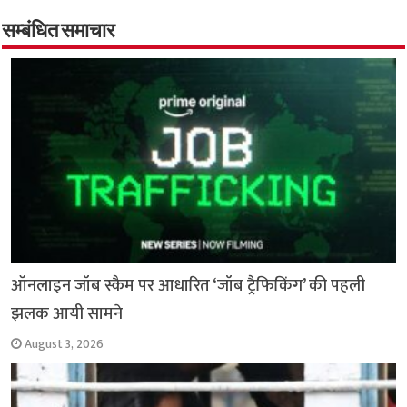
o
er
sA
e
o
p
सम्बंधित समाचार
k
p
ऑनलाइन जॉब स्कैम पर आधारित ‘जॉब ट्रैफिकिंग’ की पहली
झलक आयी सामने
August 3, 2026