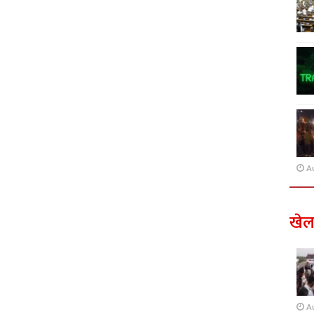
A
खे
A