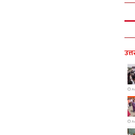
उत्त
A
A