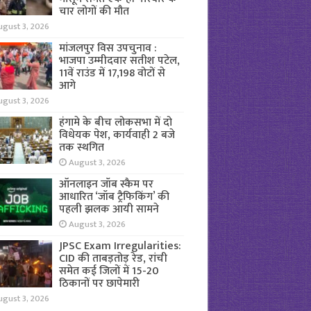
चार लोगों की मौत
ugust 3, 2026
मांजलपुर विस उपचुनाव :
भाजपा उम्मीदवार सतीश पटेल,
11वें राउंड में 17,198 वोटों से
आगे
ugust 3, 2026
हंगामे के बीच लोकसभा में दो
विधेयक पेश, कार्यवाही 2 बजे
तक स्थगित
August 3, 2026
ऑनलाइन जॉब स्कैम पर
आधारित ‘जॉब ट्रैफिकिंग’ की
पहली झलक आयी सामने
August 3, 2026
JPSC Exam Irregularities:
CID की ताबड़तोड़ रेड, रांची
समेत कई जिलों में 15-20
ठिकानों पर छापेमारी
ugust 3, 2026