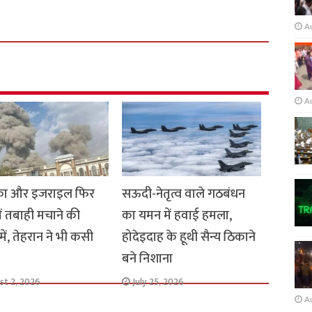
A
A
का और इजराइल फिर
सऊदी-नेतृत्व वाले गठबंधन
ें तबाही मचाने की
का यमन में हवाई हमला,
में, तेहरान ने भी कसी
होदेइदाह के हूथी सैन्य ठिकाने
बने निशाना
st 2, 2026
July 25, 2026
A