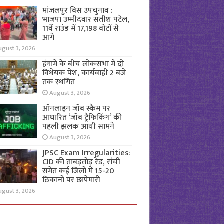
मांजलपुर विस उपचुनाव :
भाजपा उम्मीदवार सतीश पटेल,
11वें राउंड में 17,198 वोटों से
आगे
ugust 3, 2026
हंगामे के बीच लोकसभा में दो
विधेयक पेश, कार्यवाही 2 बजे
तक स्थगित
August 3, 2026
ऑनलाइन जॉब स्कैम पर
आधारित ‘जॉब ट्रैफिकिंग’ की
पहली झलक आयी सामने
August 3, 2026
JPSC Exam Irregularities:
CID की ताबड़तोड़ रेड, रांची
समेत कई जिलों में 15-20
ठिकानों पर छापेमारी
ugust 3, 2026