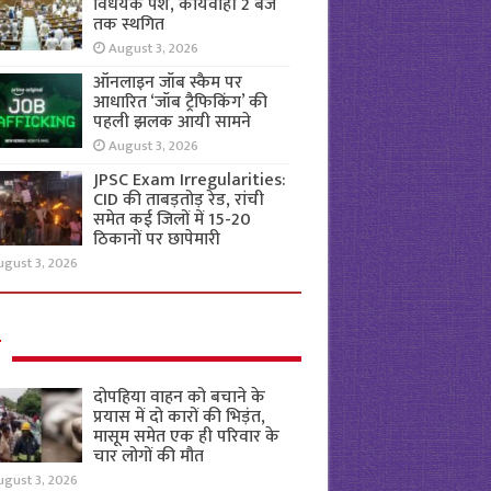
विधेयक पेश, कार्यवाही 2 बजे
तक स्थगित
August 3, 2026
ऑनलाइन जॉब स्कैम पर
आधारित ‘जॉब ट्रैफिकिंग’ की
पहली झलक आयी सामने
August 3, 2026
JPSC Exam Irregularities:
CID की ताबड़तोड़ रेड, रांची
समेत कई जिलों में 15-20
ठिकानों पर छापेमारी
ugust 3, 2026
ल
दोपहिया वाहन को बचाने के
प्रयास में दो कारों की भिड़ंत,
मासूम समेत एक ही परिवार के
चार लोगों की मौत
ugust 3, 2026