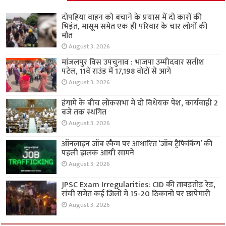
दोपहिया वाहन को बचाने के प्रयास में दो कारों की
भिड़ंत, मासूम समेत एक ही परिवार के चार लोगों की
मौत
August 3, 2026
मांजलपुर विस उपचुनाव : भाजपा उम्मीदवार सतीश
पटेल, 11वें राउंड में 17,198 वोटों से आगे
August 3, 2026
हंगामे के बीच लोकसभा में दो विधेयक पेश, कार्यवाही 2
बजे तक स्थगित
August 3, 2026
ऑनलाइन जॉब स्कैम पर आधारित ‘जॉब ट्रैफिकिंग’ की
पहली झलक आयी सामने
August 3, 2026
JPSC Exam Irregularities: CID की ताबड़तोड़ रेड,
रांची समेत कई जिलों में 15-20 ठिकानों पर छापेमारी
August 3, 2026