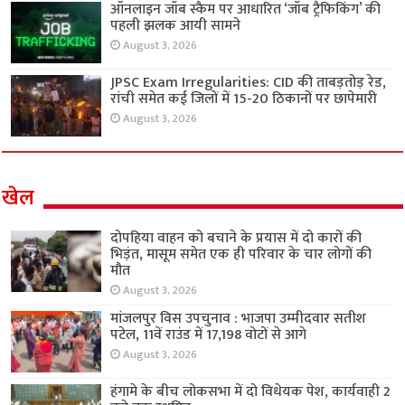
ऑनलाइन जॉब स्कैम पर आधारित ‘जॉब ट्रैफिकिंग’ की
पहली झलक आयी सामने
August 3, 2026
JPSC Exam Irregularities: CID की ताबड़तोड़ रेड,
रांची समेत कई जिलों में 15-20 ठिकानों पर छापेमारी
August 3, 2026
खेल
दोपहिया वाहन को बचाने के प्रयास में दो कारों की
भिड़ंत, मासूम समेत एक ही परिवार के चार लोगों की
मौत
August 3, 2026
मांजलपुर विस उपचुनाव : भाजपा उम्मीदवार सतीश
पटेल, 11वें राउंड में 17,198 वोटों से आगे
August 3, 2026
हंगामे के बीच लोकसभा में दो विधेयक पेश, कार्यवाही 2