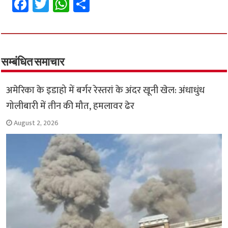
Fa
T
W
S
ce
wi
h
h
b
tt
at
ar
o
er
sA
e
o
p
सम्बंधित समाचार
k
p
अमेरिका के इडाहो में बर्गर रेस्तरां के अंदर खूनी खेल: अंधाधुंध
गोलीबारी में तीन की मौत, हमलावर ढेर
August 2, 2026