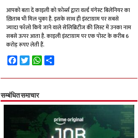
आपको बता दें काइली को फ़ोर्ब्स द्वारा वर्ल्ड यंगेस्ट बिलेनियर का
ख़िताब भी मिल चुका है. इसके साथ ही इंस्टाग्राम पर सबसे
ज्यादा फॉलो किये जाने वाले सेलिब्रिटीज की लिस्ट में उनका नाम
सबसे ऊपर आता है. काइली इंस्टाग्राम पर एक पोस्ट के करीब 6
करोड़ रूपए लेती हैं.
Fa
T
W
S
ce
wi
h
h
b
tt
at
ar
o
er
sA
e
o
p
सम्बंधित समाचार
k
p