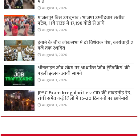
मौत
August 3, 2026
मांजलपुर विस उपचुनाव : भाजपा उम्मीदवार सतीश
पटेल, 11वें राउंड में 17,198 वोटों से आगे
August 3, 2026
हंगामे के बीच लोकसभा में दो विधेयक पेश, कार्यवाही 2
बजे तक स्थगित
August 3, 2026
ऑनलाइन जॉब स्कैम पर आधारित ‘जॉब ट्रैफिकिंग’ की
पहली झलक आयी सामने
August 3, 2026
JPSC Exam Irregularities: CID की ताबड़तोड़ रेड,
रांची समेत कई जिलों में 15-20 ठिकानों पर छापेमारी
August 3, 2026