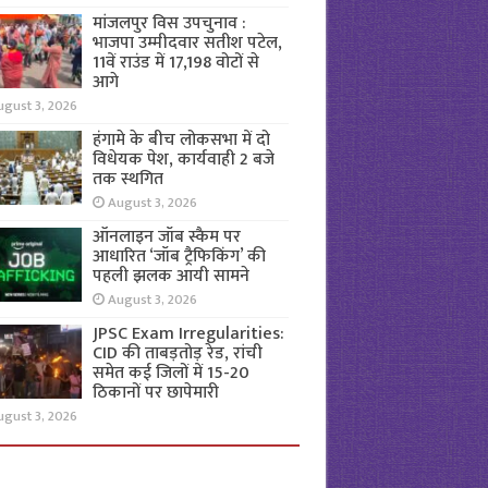
मांजलपुर विस उपचुनाव :
भाजपा उम्मीदवार सतीश पटेल,
11वें राउंड में 17,198 वोटों से
आगे
ugust 3, 2026
हंगामे के बीच लोकसभा में दो
विधेयक पेश, कार्यवाही 2 बजे
तक स्थगित
August 3, 2026
ऑनलाइन जॉब स्कैम पर
आधारित ‘जॉब ट्रैफिकिंग’ की
पहली झलक आयी सामने
August 3, 2026
JPSC Exam Irregularities:
CID की ताबड़तोड़ रेड, रांची
समेत कई जिलों में 15-20
ठिकानों पर छापेमारी
ugust 3, 2026