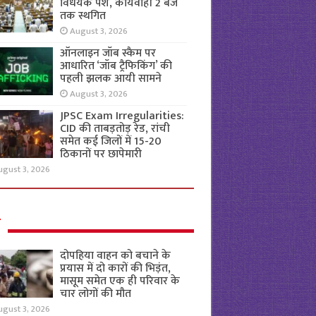
विधेयक पेश, कार्यवाही 2 बजे
तक स्थगित
August 3, 2026
ऑनलाइन जॉब स्कैम पर
आधारित ‘जॉब ट्रैफिकिंग’ की
पहली झलक आयी सामने
August 3, 2026
JPSC Exam Irregularities:
CID की ताबड़तोड़ रेड, रांची
समेत कई जिलों में 15-20
ठिकानों पर छापेमारी
ugust 3, 2026
ल
दोपहिया वाहन को बचाने के
प्रयास में दो कारों की भिड़ंत,
मासूम समेत एक ही परिवार के
चार लोगों की मौत
ugust 3, 2026