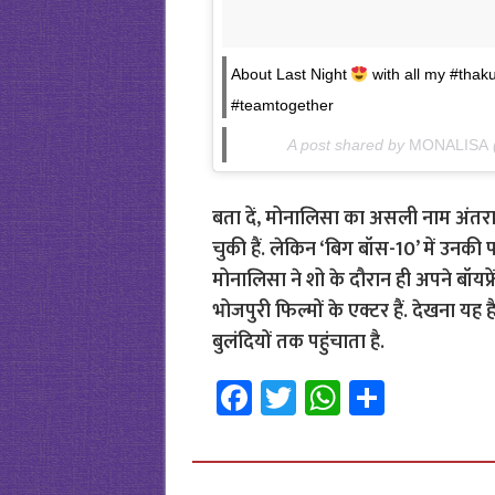
About Last Night
with all my #thak
#teamtogether
A post shared by
MONALISA
बता दें, मोनालिसा का असली नाम अंतरा ब
चुकी हैं. लेकिन ‘बिग बॉस-10’ में उनकी 
मोनालिसा ने शो के दौरान ही अपने बॉयफ्रे
भोजपुरी फिल्मों के एक्टर हैं. देखना यह
बुलंदियों तक पहुंचाता है.
Fa
T
W
S
ce
wi
h
h
b
tt
at
ar