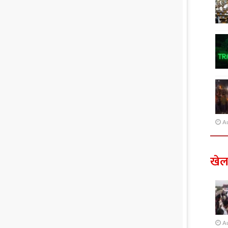
A
खे
A