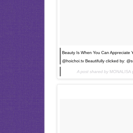
Beauty Is When You Can Appreciate
@hoichoi.tv Beautifully clicked by: 
A post shared by
MONALISA