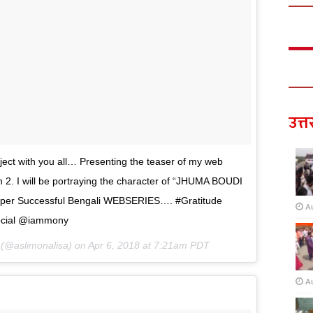
उत्त
ject with you all… Presenting the teaser of my web
2. I will be portraying the character of “JHUMA BOUDI
Super Successful Bengali WEBSERIES…. #Gratitude
A
ocial @iammony
(@aslimonalisa) on
Apr 6, 2018 at 7:21am PDT
A