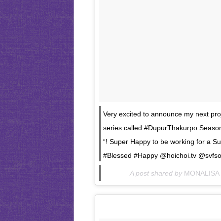
Very excited to announce my next pro
series called #DupurThakurpo Season 
“! Super Happy to be working for a 
#Blessed #Happy @hoichoi.tv @svfs
A post shared by
MONALISA