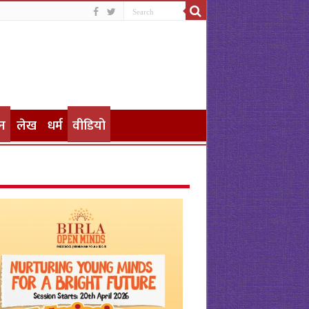
न
लेख
धर्म
वीडियो