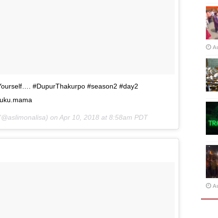
A
 Yourself…. #DupurThakurpo #season2 #day2
@suku.mama
(@aslimonalisa) on
Apr 10, 2018 at 8:58am PDT
A