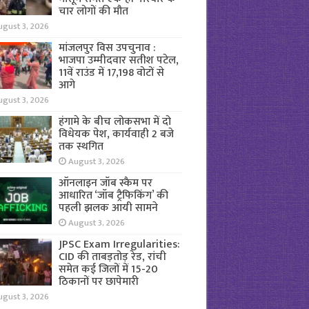
चार लोगों की मौत
ugust 3, 2026
मांजलपुर विस उपचुनाव :
भाजपा उम्मीदवार सतीश पटेल,
11वें राउंड में 17,198 वोटों से
आगे
ugust 3, 2026
हंगामे के बीच लोकसभा में दो
विधेयक पेश, कार्यवाही 2 बजे
तक स्थगित
August 3, 2026
ऑनलाइन जॉब स्कैम पर
आधारित ‘जॉब ट्रैफिकिंग’ की
पहली झलक आयी सामने
August 3, 2026
JPSC Exam Irregularities:
CID की ताबड़तोड़ रेड, रांची
समेत कई जिलों में 15-20
ठिकानों पर छापेमारी
ugust 3, 2026