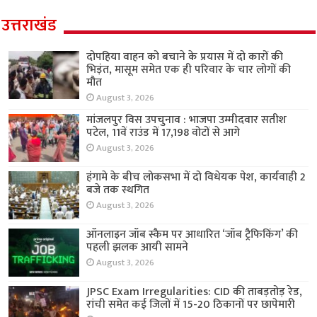
उत्तराखंड
दोपहिया वाहन को बचाने के प्रयास में दो कारों की
भिड़ंत, मासूम समेत एक ही परिवार के चार लोगों की
मौत
August 3, 2026
मांजलपुर विस उपचुनाव : भाजपा उम्मीदवार सतीश
पटेल, 11वें राउंड में 17,198 वोटों से आगे
August 3, 2026
हंगामे के बीच लोकसभा में दो विधेयक पेश, कार्यवाही 2
बजे तक स्थगित
August 3, 2026
ऑनलाइन जॉब स्कैम पर आधारित ‘जॉब ट्रैफिकिंग’ की
पहली झलक आयी सामने
August 3, 2026
JPSC Exam Irregularities: CID की ताबड़तोड़ रेड,
रांची समेत कई जिलों में 15-20 ठिकानों पर छापेमारी