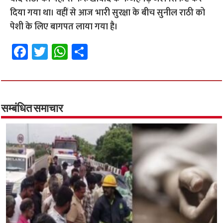
दिया गया था। वहीं से आज भारी सुरक्षा के बीच सुनील राठी को
पेशी के लिए बागपत लाया गया है।
Fa
T
W
S
ce
wi
h
h
b
tt
at
ar
o
er
sA
e
o
p
सम्बंधित समाचार
k
p