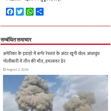
Fa
T
W
S
ce
wi
h
h
b
tt
at
ar
o
er
sA
e
o
p
सम्बंधित समाचार
k
p
अमेरिका के इडाहो में बर्गर रेस्तरां के अंदर खूनी खेल: अंधाधुंध
गोलीबारी में तीन की मौत, हमलावर ढेर
August 2, 2026