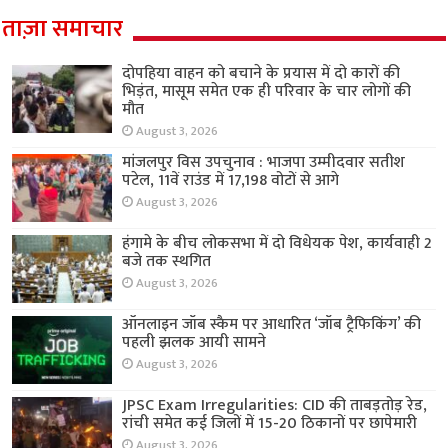
ताज़ा समाचार
दोपहिया वाहन को बचाने के प्रयास में दो कारों की
भिड़ंत, मासूम समेत एक ही परिवार के चार लोगों की
मौत
August 3, 2026
मांजलपुर विस उपचुनाव : भाजपा उम्मीदवार सतीश
पटेल, 11वें राउंड में 17,198 वोटों से आगे
August 3, 2026
हंगामे के बीच लोकसभा में दो विधेयक पेश, कार्यवाही 2
बजे तक स्थगित
August 3, 2026
ऑनलाइन जॉब स्कैम पर आधारित ‘जॉब ट्रैफिकिंग’ की
पहली झलक आयी सामने
August 3, 2026
JPSC Exam Irregularities: CID की ताबड़तोड़ रेड,
रांची समेत कई जिलों में 15-20 ठिकानों पर छापेमारी
August 3, 2026