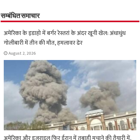
b
tt
at
ar
o
er
sA
e
o
p
सम्बंधित समाचार
k
p
अमेरिका के इडाहो में बर्गर रेस्तरां के अंदर खूनी खेल: अंधाधुंध
गोलीबारी में तीन की मौत, हमलावर ढेर
August 2, 2026
अमेरिका और इजराइल फिर ईरान में तबाही मचाने की तैयारी में,