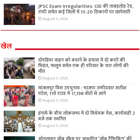
JPSC Exam Irregularities: CID की ताबड़तोड़ रेड,
रांची समेत कई जिलों में 15-20 ठिकानों पर छापेमारी
August 3, 2026
खेल
दोपहिया वाहन को बचाने के प्रयास में दो कारों की
भिड़ंत, मासूम समेत एक ही परिवार के चार लोगों की
मौत
August 3, 2026
मांजलपुर विस उपचुनाव : भाजपा उम्मीदवार सतीश
पटेल, 11वें राउंड में 17,198 वोटों से आगे
August 3, 2026
हंगामे के बीच लोकसभा में दो विधेयक पेश, कार्यवाही 2
बजे तक स्थगित
August 3, 2026
ऑनलाइन जॉब स्कैम पर आधारित ‘जॉब ट्रैफिकिंग’ की