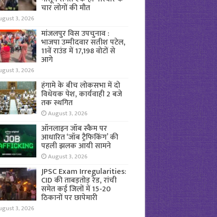
चार लोगों की मौत
ugust 3, 2026
मांजलपुर विस उपचुनाव :
भाजपा उम्मीदवार सतीश पटेल,
11वें राउंड में 17,198 वोटों से
आगे
ugust 3, 2026
हंगामे के बीच लोकसभा में दो
विधेयक पेश, कार्यवाही 2 बजे
तक स्थगित
August 3, 2026
ऑनलाइन जॉब स्कैम पर
आधारित ‘जॉब ट्रैफिकिंग’ की
पहली झलक आयी सामने
August 3, 2026
JPSC Exam Irregularities:
CID की ताबड़तोड़ रेड, रांची
समेत कई जिलों में 15-20
ठिकानों पर छापेमारी
ugust 3, 2026