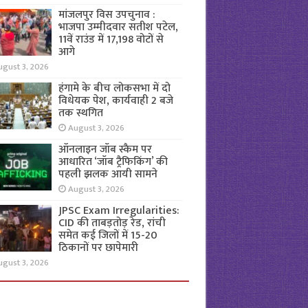
मांजलपुर विस उपचुनाव :
भाजपा उम्मीदवार सतीश पटेल,
11वें राउंड में 17,198 वोटों से
आगे
ugust 3, 2026
हंगामे के बीच लोकसभा में दो
विधेयक पेश, कार्यवाही 2 बजे
तक स्थगित
August 3, 2026
ऑनलाइन जॉब स्कैम पर
आधारित ‘जॉब ट्रैफिकिंग’ की
पहली झलक आयी सामने
August 3, 2026
JPSC Exam Irregularities:
CID की ताबड़तोड़ रेड, रांची
समेत कई जिलों में 15-20
ठिकानों पर छापेमारी
ugust 3, 2026