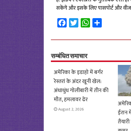
है. इंडियन एक्सप्रेस के मुताबिक ऐसा हो
सकेंगे और इसके लिए पासपोर्ट और वीजा
Fa
T
W
S
ce
wi
h
h
b
tt
at
ar
o
er
sA
e
o
p
सम्बंधित समाचार
k
p
अमेरिका के इडाहो में बर्गर
रेस्तरां के अंदर खूनी खेल:
अंधाधुंध गोलीबारी में तीन की
मौत, हमलावर ढेर
अमेरि
August 2, 2026
ईरान म
तैयारी 
कमर