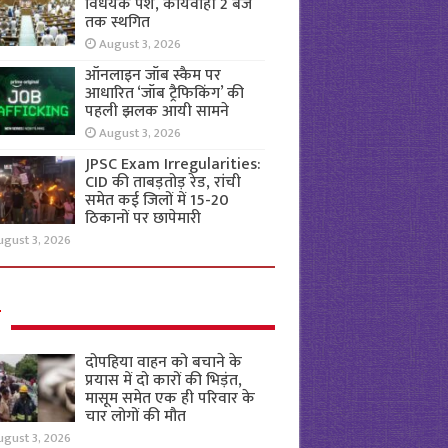
विधेयक पेश, कार्यवाही 2 बजे
तक स्थगित
August 3, 2026
ऑनलाइन जॉब स्कैम पर
आधारित ‘जॉब ट्रैफिकिंग’ की
पहली झलक आयी सामने
August 3, 2026
JPSC Exam Irregularities:
CID की ताबड़तोड़ रेड, रांची
समेत कई जिलों में 15-20
ठिकानों पर छापेमारी
ugust 3, 2026
ल
दोपहिया वाहन को बचाने के
प्रयास में दो कारों की भिड़ंत,
मासूम समेत एक ही परिवार के
चार लोगों की मौत
ugust 3, 2026