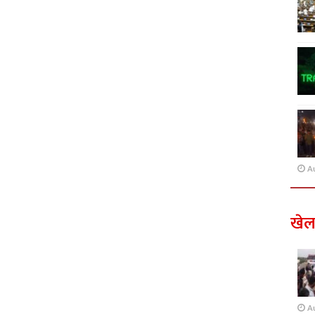
A
खे
A