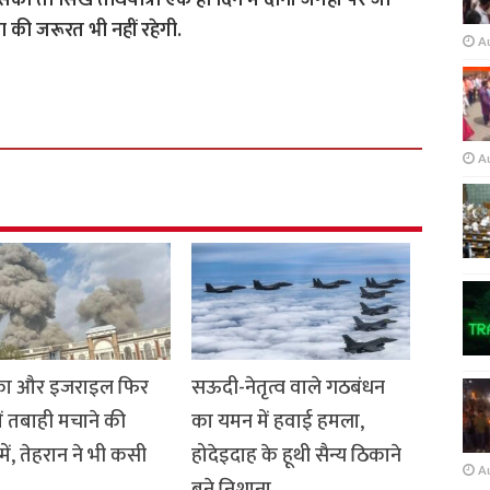
 सका तो सिख तीर्थयात्री एक ही दिन में दोनों जगहों पर जा
 की जरूरत भी नहीं रहेगी.
A
A
का और इजराइल फिर
सऊदी-नेतृत्व वाले गठबंधन
ें तबाही मचाने की
का यमन में हवाई हमला,
में, तेहरान ने भी कसी
होदेइदाह के हूथी सैन्य ठिकाने
A
बने निशाना