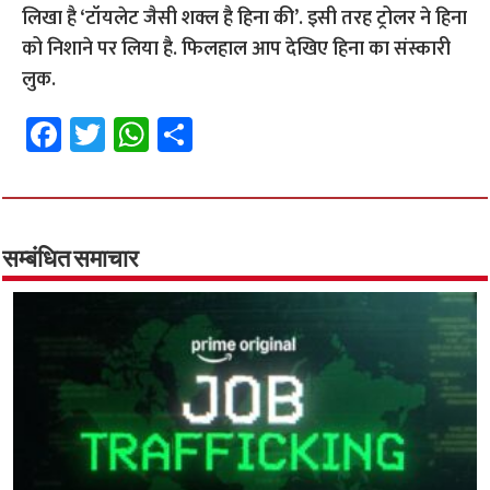
लिखा है ‘टॉयलेट जैसी शक्ल है हिना की’. इसी तरह ट्रोलर ने हिना
को निशाने पर लिया है. फिलहाल आप देखिए हिना का संस्कारी
लुक.
Fa
T
W
S
ce
wi
h
h
b
tt
at
ar
o
er
sA
e
o
p
सम्बंधित समाचार
k
p