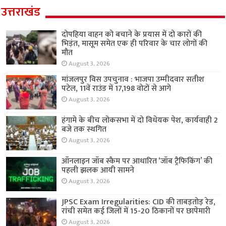
उत्तराखंड
दोपहिया वाहन को बचाने के प्रयास में दो कारों की
भिड़ंत, मासूम समेत एक ही परिवार के चार लोगों की
मौत
August 3, 2026
मांजलपुर विस उपचुनाव : भाजपा उम्मीदवार सतीश
पटेल, 11वें राउंड में 17,198 वोटों से आगे
August 3, 2026
हंगामे के बीच लोकसभा में दो विधेयक पेश, कार्यवाही 2
बजे तक स्थगित
August 3, 2026
ऑनलाइन जॉब स्कैम पर आधारित ‘जॉब ट्रैफिकिंग’ की
पहली झलक आयी सामने
August 3, 2026
JPSC Exam Irregularities: CID की ताबड़तोड़ रेड,
रांची समेत कई जिलों में 15-20 ठिकानों पर छापेमारी
August 3, 2026