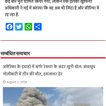
कई बार मृत घोषित किया गया, लेकिन एक इराकी खुफिया
अधिकारी ने मई में बताया कि वह अब भी जिंदा है और सीरिया में
रह रहा है.
Fa
T
W
S
ce
wi
h
h
b
tt
at
ar
o
er
sA
e
o
p
सम्बंधित समाचार
k
p
अमेरिका के इडाहो में बर्गर रेस्तरां के अंदर खूनी खेल: अंधाधुंध
गोलीबारी में तीन की मौत, हमलावर ढेर
August 2, 2026