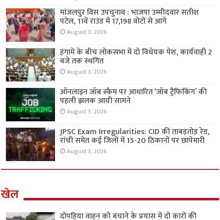
मांजलपुर विस उपचुनाव : भाजपा उम्मीदवार सतीश
पटेल, 11वें राउंड में 17,198 वोटों से आगे
August 3, 2026
हंगामे के बीच लोकसभा में दो विधेयक पेश, कार्यवाही 2
बजे तक स्थगित
August 3, 2026
ऑनलाइन जॉब स्कैम पर आधारित ‘जॉब ट्रैफिकिंग’ की
पहली झलक आयी सामने
August 3, 2026
JPSC Exam Irregularities: CID की ताबड़तोड़ रेड,
रांची समेत कई जिलों में 15-20 ठिकानों पर छापेमारी
August 3, 2026
खेल
दोपहिया वाहन को बचाने के प्रयास में दो कारों की