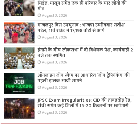
भिड़ंत, मासूम समेत एक ही परिवार के चार लोगों की
मौत
August 3, 2026
मांजलपुर विस उपचुनाव : भाजपा उम्मीदवार सतीश
पटेल, 11वें राउंड में 17,198 वोटों से आगे
August 3, 2026
हंगामे के बीच लोकसभा में दो विधेयक पेश, कार्यवाही 2
बजे तक स्थगित
August 3, 2026
ऑनलाइन जॉब स्कैम पर आधारित ‘जॉब ट्रैफिकिंग’ की
पहली झलक आयी सामने
August 3, 2026
JPSC Exam Irregularities: CID की ताबड़तोड़ रेड,
रांची समेत कई जिलों में 15-20 ठिकानों पर छापेमारी
August 3, 2026